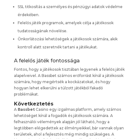
SSL titkosítás a személyes és pénzügyi adatok védelme
érdekében.
Felelős játék programok, amelyek célja a játékosok
tudatosságának növelése.
Önkorlátozási lehetőségek a játékosok számára, akik
kontroll alatt szeretnék tartani a játékukat.
A felelős játék fontossága
Fontos, hogy a játékosok tisztában legyenek a felelős játék
alapelveivel. A Bassbet számos erőforrást kínál a játékosok
számára, hogy megértsék a kockázatokat, és hogy
hogyan lehet elkerülni a túlzott játékból fakadó
problémákat.
Következtetés
A
Bassbet
Casino egy izgalmas platform, amely számos
lehetőséget kínál a fogadók és játékosok számára. A
felhasználói vélemények alapján jól látható, hogy a
legtöbben elégedettek az élményeikkel, bár vannak olyan
területek, ahol a fejlesztés még mindig szükséges. A