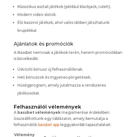
Klasszikus asztali játékok (például blackjack, rulett).
Modern video slotok.
Élő kaszinó játékok, ahol valós időben játszhatunk
krupiékkal.
Ajánlatok és promóciók
A Bassbet nemcsak a játékok terén, hanem promóciókban
is bővelkedik:
Üdvözlő bónusz új felhasználóknak.
Heti bónuszok és ingyenes pörgetések.
Hűségprogram, amely jutalmazza a rendszeres
játékosokat.
Felhasználói vélemények
A
bassbet vélemények
megismerése érdekében
összeállítottunk egy táblázatot, amely bemutatja a
felhasználók
bassbet app
leggyakoribb tapasztalatait:
Vélemény