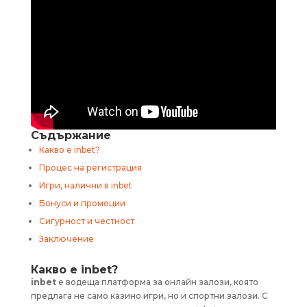
Съдържание
Какво е inbet?
Процес на регистрация
Игри, налични в inbet
Бонуси и промоции
Сигурност и честност
Заключение
Какво е inbet?
inbet
е водеща платформа за онлайн залози, която
предлага не само казино игри, но и спортни залози. С