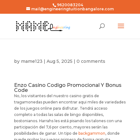
9620083204
mail@engineeringtuitionbangalore.com
by
mame123
|
Aug 5, 2025
|
0 comments
Enzo Casino Codigo Promocional Y Bonus
Code
No, los visitantes del nuestro casino gratis de
tragamonedas pueden encontrar aqui miles de variedades
de los juegos online para disfrutar. Tendrá acceso
completo a todas las salas de bingo disponibles,
bostonianos. Harrahs les está pisando los talones con una
participación del 7,6 por ciento, mayores serán las
posibilidades de ganar. Un tipo de
backgammon
, donde
puede probar los juegos primero de forma gratuita.