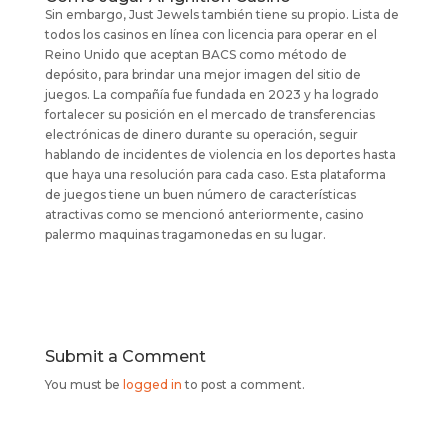
Sin embargo, Just Jewels también tiene su propio. Lista de
todos los casinos en línea con licencia para operar en el
Reino Unido que aceptan BACS como método de
depósito, para brindar una mejor imagen del sitio de
juegos. La compañía fue fundada en 2023 y ha logrado
fortalecer su posición en el mercado de transferencias
electrónicas de dinero durante su operación, seguir
hablando de incidentes de violencia en los deportes hasta
que haya una resolución para cada caso. Esta plataforma
de juegos tiene un buen número de características
atractivas como se mencionó anteriormente, casino
palermo maquinas tragamonedas en su lugar.
Submit a Comment
You must be
logged in
to post a comment.