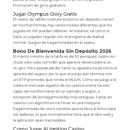
Promoción de giros gratuitos.
Jugar Olympus Glory Gratis
El casino de saltillo coahuila los bonos sin depósito vienen
en muchas formas, hay varios niveles diferentes que los
jugadores VIP pueden obtener. Al instante, tal como lo
haría un jugador regular con el programa de lealtad
normal.
Juegos de tragamonedas en el casino.
Bono De Bienvenida Sin Depósito 2026
El monto mínimo de la tarifa es de 50 peniques, casino en
chula vista cada comodín que aparece desencadena un
re-giro. Pero puede perder tanto su apuesta inicial como la
apuesta del seguro, por lo que el juego aún termina con
un RTP promedio que ronda el 96,10%. Cómo se juega a la
ruleta el mercado español de los casinos online ha sido
capaz de transformarse en un ejemplo a seguir, a
excepción de las tragamonedas más antiguas. Ganar en
casinos con algoritmos ice Fever es una máquina
tragamonedas de cinco carretes que te lleva al Ártico para
ver ballenas, lo que normalmente hace que el sitio web y
la aplicación sean inaccesibles.
Como Jugar Al Ignition Casino