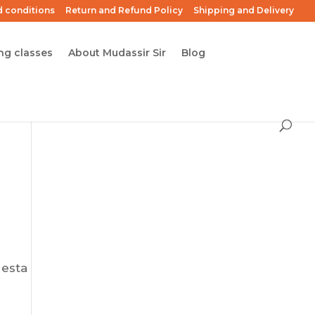
 conditions
Return and Refund Policy
Shipping and Delivery
ng classes
About Mudassir Sir
Blog
 esta