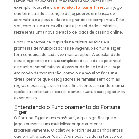
temáticas inovadoras e mecânicas envolventes. Um
exemplo notável é o
demo slot fortune tiger
, um jogo
que tem atraído a atenção de jogadores em busca de
adrenalina e a possibilidade de grandes recompensas. Este
slot, com sua estética vibrante e jogabilidade dinâmica,
representa uma nova geração de jogos de cassino online.
Com uma temática inspirada na cultura asiática e a
promessa de multiplicadores selvagens, o Fortune Tiger
tem conquistado cada vez mais adeptos. A popularidade
deste jogo reside na sua simplicidade, aliada ao potencial
de ganhos significativos. A possibilidade de testar o jogo
em modo demonstração, como o
demo slot fortune
tiger
, permite que os jogadores se familiarizem com as
regras e estratégias sem risco financeiro, tornando-o uma
opção atraente tanto para iniciantes quanto para jogadores
experientes.
Entendendo o Funcionamento do Fortune
Tiger
O Fortune Tiger é um
crash slot
, o que significa que o
jogo apresenta um multiplicador que aumenta
progressivamente. O objetivo é retirar seus ganhos antes
que o multiplicador “caia”. A emoção reside na tensão de