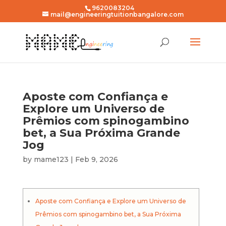
9620083204
mail@engineeringtuitionbangalore.com
Aposte com Confiança e
Explore um Universo de
Prêmios com spinogambino
bet, a Sua Próxima Grande
Jog
by
mame123
|
Feb 9, 2026
Aposte com Confiança e Explore um Universo de
Prêmios com spinogambino bet, a Sua Próxima