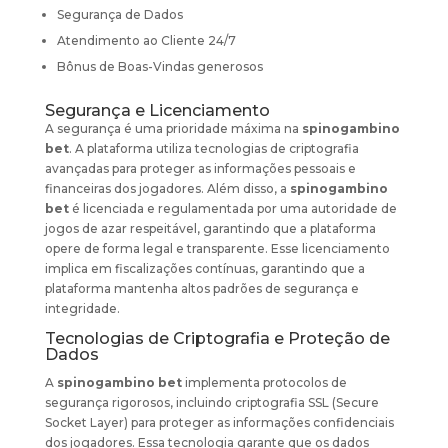
Segurança de Dados
Atendimento ao Cliente 24/7
Bônus de Boas-Vindas generosos
Segurança e Licenciamento
A segurança é uma prioridade máxima na
spinogambino
bet
. A plataforma utiliza tecnologias de criptografia
avançadas para proteger as informações pessoais e
financeiras dos jogadores. Além disso, a
spinogambino
bet
é licenciada e regulamentada por uma autoridade de
jogos de azar respeitável, garantindo que a plataforma
opere de forma legal e transparente. Esse licenciamento
implica em fiscalizações contínuas, garantindo que a
plataforma mantenha altos padrões de segurança e
integridade.
Tecnologias de Criptografia e Proteção de
Dados
A
spinogambino bet
implementa protocolos de
segurança rigorosos, incluindo criptografia SSL (Secure
Socket Layer) para proteger as informações confidenciais
dos jogadores. Essa tecnologia garante que os dados