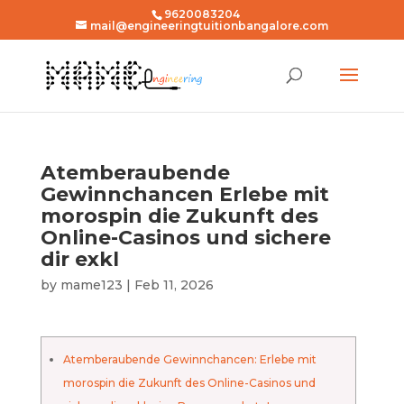
9620083204
mail@engineeringtuitionbangalore.com
Atemberaubende
Gewinnchancen Erlebe mit
morospin die Zukunft des
Online-Casinos und sichere
dir exkl
by
mame123
|
Feb 11, 2026
Atemberaubende Gewinnchancen: Erlebe mit
morospin die Zukunft des Online-Casinos und