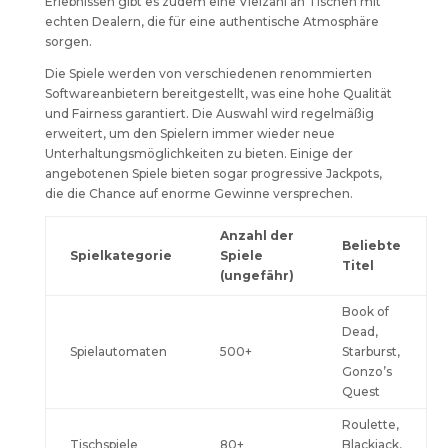
Erlebnissen gibt es zudem eine Vielzahl an Tischen mit
echten Dealern, die für eine authentische Atmosphäre
sorgen.
Die Spiele werden von verschiedenen renommierten
Softwareanbietern bereitgestellt, was eine hohe Qualität
und Fairness garantiert. Die Auswahl wird regelmäßig
erweitert, um den Spielern immer wieder neue
Unterhaltungsmöglichkeiten zu bieten. Einige der
angebotenen Spiele bieten sogar progressive Jackpots,
die die Chance auf enorme Gewinne versprechen.
Anzahl der
Beliebte
Spielkategorie
Spiele
Titel
(ungefähr)
Book of
Dead,
Spielautomaten
500+
Starburst,
Gonzo’s
Quest
Roulette,
Tischspiele
80+
Blackjack,