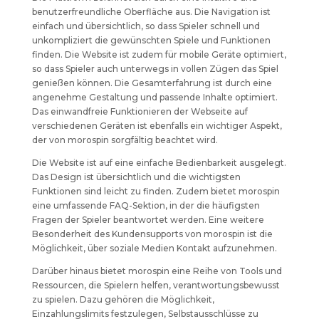
benutzerfreundliche Oberfläche aus. Die Navigation ist
einfach und übersichtlich, so dass Spieler schnell und
unkompliziert die gewünschten Spiele und Funktionen
finden. Die Website ist zudem für mobile Geräte optimiert,
so dass Spieler auch unterwegs in vollen Zügen das Spiel
genießen können. Die Gesamterfahrung ist durch eine
angenehme Gestaltung und passende Inhalte optimiert.
Das einwandfreie Funktionieren der Webseite auf
verschiedenen Geräten ist ebenfalls ein wichtiger Aspekt,
der von morospin sorgfältig beachtet wird.
Die Website ist auf eine einfache Bedienbarkeit ausgelegt.
Das Design ist übersichtlich und die wichtigsten
Funktionen sind leicht zu finden. Zudem bietet morospin
eine umfassende FAQ-Sektion, in der die häufigsten
Fragen der Spieler beantwortet werden. Eine weitere
Besonderheit des Kundensupports von morospin ist die
Möglichkeit, über soziale Medien Kontakt aufzunehmen.
Darüber hinaus bietet morospin eine Reihe von Tools und
Ressourcen, die Spielern helfen, verantwortungsbewusst
zu spielen. Dazu gehören die Möglichkeit,
Einzahlungslimits festzulegen, Selbstausschlüsse zu