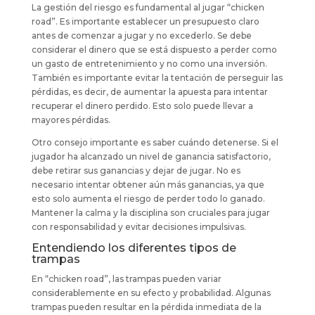
La gestión del riesgo es fundamental al jugar “chicken
road”. Es importante establecer un presupuesto claro
antes de comenzar a jugar y no excederlo. Se debe
considerar el dinero que se está dispuesto a perder como
un gasto de entretenimiento y no como una inversión.
También es importante evitar la tentación de perseguir las
pérdidas, es decir, de aumentar la apuesta para intentar
recuperar el dinero perdido. Esto solo puede llevar a
mayores pérdidas.
Otro consejo importante es saber cuándo detenerse. Si el
jugador ha alcanzado un nivel de ganancia satisfactorio,
debe retirar sus ganancias y dejar de jugar. No es
necesario intentar obtener aún más ganancias, ya que
esto solo aumenta el riesgo de perder todo lo ganado.
Mantener la calma y la disciplina son cruciales para jugar
con responsabilidad y evitar decisiones impulsivas.
Entendiendo los diferentes tipos de
trampas
En “chicken road”, las trampas pueden variar
considerablemente en su efecto y probabilidad. Algunas
trampas pueden resultar en la pérdida inmediata de la