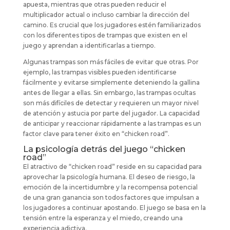
apuesta, mientras que otras pueden reducir el
multiplicador actual o incluso cambiar la dirección del
camino. Es crucial que los jugadores estén familiarizados
con los diferentes tipos de trampas que existen en el
juego y aprendan a identificarlas a tiempo.
Algunas trampas son más fáciles de evitar que otras. Por
ejemplo, las trampas visibles pueden identificarse
fácilmente y evitarse simplemente deteniendo la gallina
antes de llegar a ellas. Sin embargo, las trampas ocultas
son más difíciles de detectar y requieren un mayor nivel
de atención y astucia por parte del jugador. La capacidad
de anticipar y reaccionar rápidamente a las trampas es un
factor clave para tener éxito en “chicken road”.
La psicología detrás del juego “chicken
road”
El atractivo de “chicken road” reside en su capacidad para
aprovechar la psicología humana. El deseo de riesgo, la
emoción de la incertidumbre y la recompensa potencial
de una gran ganancia son todos factores que impulsan a
los jugadores a continuar apostando. El juego se basa en la
tensión entre la esperanza y el miedo, creando una
experiencia adictiva.