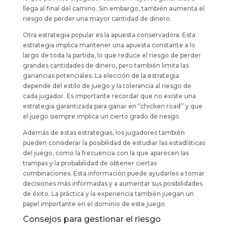
llega al final del camino. Sin embargo, también aumenta el
riesgo de perder una mayor cantidad de dinero.
Otra estrategia popular es la apuesta conservadora. Esta
estrategia implica mantener una apuesta constante a lo
largo de toda la partida, lo que reduce el riesgo de perder
grandes cantidades de dinero, pero también limita las
ganancias potenciales. La elección de la estrategia
depende del estilo de juego y la tolerancia al riesgo de
cada jugador. Es importante recordar que no existe una
estrategia garantizada para ganar en “chicken road” y que
el juego siempre implica un cierto grado de riesgo.
Además de estas estrategias, los jugadores también
pueden considerar la posibilidad de estudiar las estadísticas
del juego, como la frecuencia con la que aparecen las
trampas y la probabilidad de obtener ciertas
combinaciones. Esta información puede ayudarles a tomar
decisiones más informadas y a aumentar sus posibilidades
de éxito. La práctica y la experiencia también juegan un
papel importante en el dominio de este juego.
Consejos para gestionar el riesgo