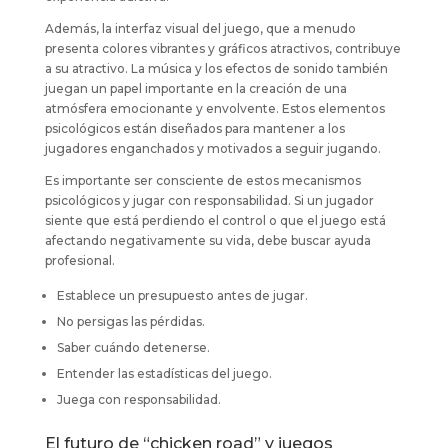
Además, la interfaz visual del juego, que a menudo
presenta colores vibrantes y gráficos atractivos, contribuye
a su atractivo. La música y los efectos de sonido también
juegan un papel importante en la creación de una
atmósfera emocionante y envolvente. Estos elementos
psicológicos están diseñados para mantener a los
jugadores enganchados y motivados a seguir jugando.
Es importante ser consciente de estos mecanismos
psicológicos y jugar con responsabilidad. Si un jugador
siente que está perdiendo el control o que el juego está
afectando negativamente su vida, debe buscar ayuda
profesional.
Establece un presupuesto antes de jugar.
No persigas las pérdidas.
Saber cuándo detenerse.
Entender las estadísticas del juego.
Juega con responsabilidad.
El futuro de “chicken road” y juegos