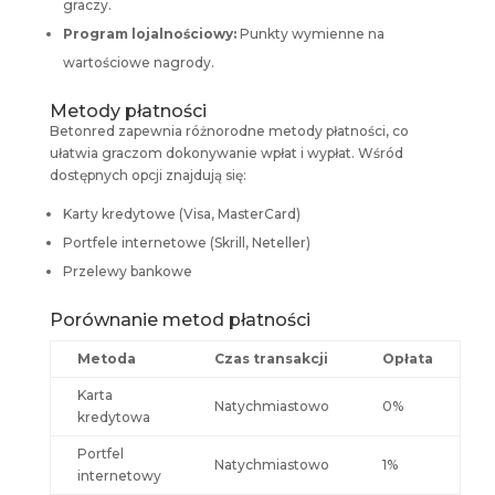
graczy.
Program lojalnościowy:
Punkty wymienne na
wartościowe nagrody.
Metody płatności
Betonred zapewnia różnorodne metody płatności, co
ułatwia graczom dokonywanie wpłat i wypłat. Wśród
dostępnych opcji znajdują się:
Karty kredytowe (Visa, MasterCard)
Portfele internetowe (Skrill, Neteller)
Przelewy bankowe
Porównanie metod płatności
Metoda
Czas transakcji
Opłata
Karta
Natychmiastowo
0%
kredytowa
Portfel
Natychmiastowo
1%
internetowy