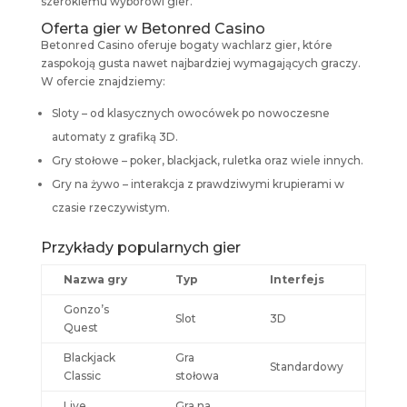
szerokiemu wyborowi gier.
Oferta gier w Betonred Casino
Betonred Casino oferuje bogaty wachlarz gier, które
zaspokoją gusta nawet najbardziej wymagających graczy.
W ofercie znajdziemy:
Sloty – od klasycznych owocówek po nowoczesne
automaty z grafiką 3D.
Gry stołowe – poker, blackjack, ruletka oraz wiele innych.
Gry na żywo – interakcja z prawdziwymi krupierami w
czasie rzeczywistym.
Przykłady popularnych gier
Nazwa gry
Typ
Interfejs
Gonzo’s
Slot
3D
Quest
Blackjack
Gra
Standardowy
Classic
stołowa
Live
Gra na