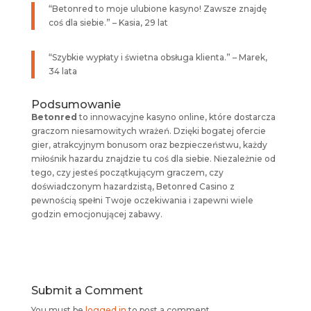
“Betonred to moje ulubione kasyno! Zawsze znajdę
coś dla siebie.” – Kasia, 29 lat
“Szybkie wypłaty i świetna obsługa klienta.” – Marek,
34 lata
Podsumowanie
Betonred
to innowacyjne kasyno online, które dostarcza
graczom niesamowitych wrażeń. Dzięki bogatej ofercie
gier, atrakcyjnym bonusom oraz bezpieczeństwu, każdy
miłośnik hazardu znajdzie tu coś dla siebie. Niezależnie od
tego, czy jesteś początkującym graczem, czy
doświadczonym hazardzistą, Betonred Casino z
pewnością spełni Twoje oczekiwania i zapewni wiele
godzin emocjonującej zabawy.
Submit a Comment
You must be
logged in
to post a comment.