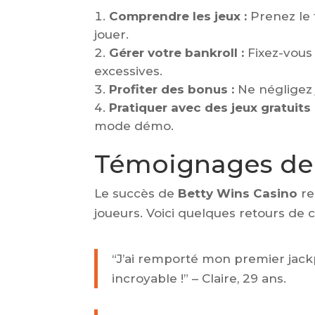
Comprendre les jeux :
Prenez le 
jouer.
Gérer votre bankroll :
Fixez-vous 
excessives.
Profiter des bonus :
Ne négligez 
Pratiquer avec des jeux gratuits 
mode démo.
Témoignages de
Le succès de
Betty Wins Casino
re
joueurs. Voici quelques retours de 
“J’ai remporté mon premier jackp
incroyable !” – Claire, 29 ans.