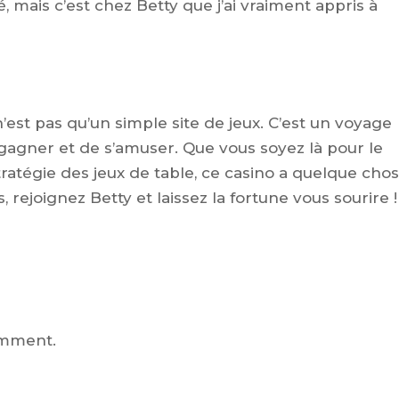
é, mais c’est chez Betty que j’ai vraiment appris à
’est pas qu’un simple site de jeux. C’est un voyage
 gagner et de s’amuser. Que vous soyez là pour le
tratégie des jeux de table, ce casino a quelque cho
 rejoignez Betty et laissez la fortune vous sourire !
omment.