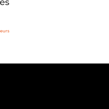
res
ueurs