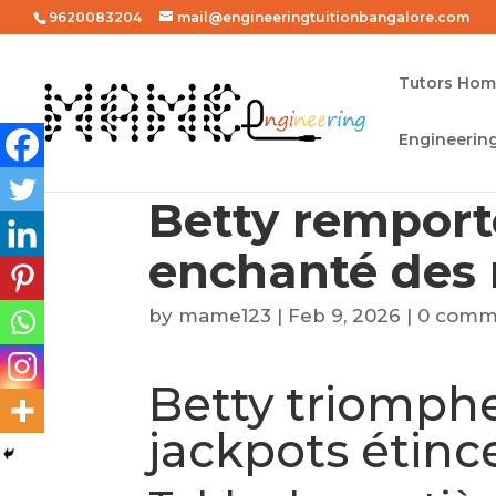
9620083204
mail@engineeringtuitionbangalore.com
Tutors Ho
Engineering
Betty remport
enchanté des 
by
mame123
|
Feb 9, 2026
|
0 comm
Betty triomph
jackpots étinc