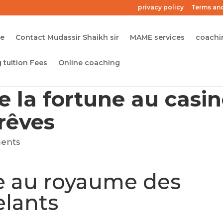
privacy policy
Terms and
me
Contact Mudassir Shaikh sir
MAME services
coachi
 tuition Fees
Online coaching
e la fortune au casi
rêves
ents
e au royaume des
elants