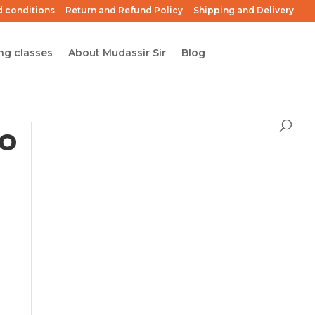
 conditions
Return and Refund Policy
Shipping and Delivery
ng classes
About Mudassir Sir
Blog
no