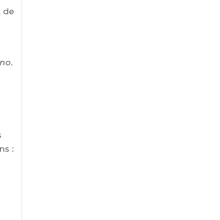
t de
ino
.
s
ns :