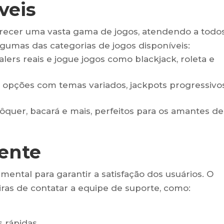
veis
recer uma vasta gama de jogos, atendendo a todo
lgumas das categorias de jogos disponíveis:
lers reais e jogue jogos como blackjack, roleta e
 opções com temas variados, jackpots progressivo
quer, bacará e mais, perfeitos para os amantes de
iente
ental para garantir a satisfação dos usuários. O
ras de contatar a equipe de suporte, como:
 rápidas.