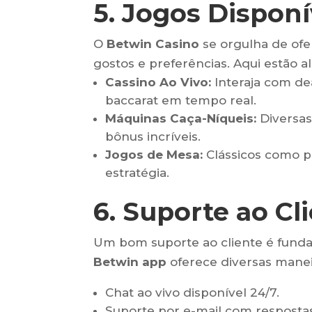
5. Jogos Disponí
O
Betwin Casino
se orgulha de ofe
gostos e preferências. Aqui estão a
Cassino Ao Vivo:
Interaja com dea
baccarat em tempo real.
Máquinas Caça-Níqueis:
Diversas
bônus incríveis.
Jogos de Mesa:
Clássicos como pô
estratégia.
6. Suporte ao Cl
Um bom suporte ao cliente é fundam
Betwin app
oferece diversas manei
Chat ao vivo disponível 24/7.
Suporte por e-mail com respostas