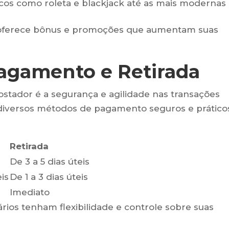
cos como roleta e blackjack até as mais modernas
oferece bônus e promoções que aumentam suas
agamento e Retirada
tador é a segurança e agilidade nas transações
diversos métodos de pagamento seguros e prático
Retirada
De 3 a 5 dias úteis
eis
De 1 a 3 dias úteis
Imediato
ios tenham flexibilidade e controle sobre suas