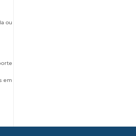
da ou
porte
as em