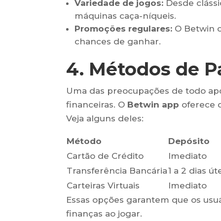
Variedade de jogos:
Desde clássi
máquinas caça-níqueis.
Promoções regulares:
O Betwin 
chances de ganhar.
4. Métodos de P
Uma das preocupações de todo apos
financeiras. O
Betwin app
oferece 
Veja alguns deles:
Método
Depósito
Cartão de Crédito
Imediato
Transferência Bancária
1 a 2 dias út
Carteiras Virtuais
Imediato
Essas opções garantem que os usuár
finanças ao jogar.