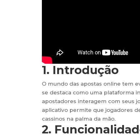
1. Introdução
O mundo das apostas online tem ev
se destaca como uma plataforma i
apostadores interagem com seus jog
aplicativo permite que jogadores d
cassinos na palma da mão.
2. Funcionalida