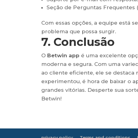
Seção de Perguntas Frequentes (
Com essas opções, a equipe está se
problema que possa surgir.
7. Conclusão
O
Betwin app
é uma excelente opç
moderna e segura. Com uma varieda
ao cliente eficiente, ele se destac
experimentou, é hora de baixar o a
grandes vitórias. Desperte sua so
Betwin!
privacy policy
Terms and conditions