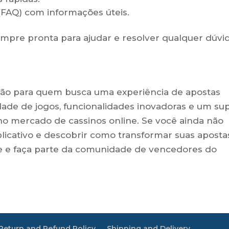
FAQ) com informações úteis.
mpre pronta para ajudar e resolver qualquer dúvi
ão para quem busca uma experiência de apostas
de de jogos, funcionalidades inovadoras e um su
a no mercado de cassinos online. Se você ainda não
plicativo e descobrir como transformar suas apost
rte e faça parte da comunidade de vencedores do
Return and Refund Policy
Shipping and Delivery