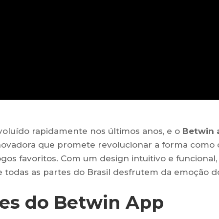
oluído rapidamente nos últimos anos, e o
Betwin 
novadora que promete revolucionar a forma como 
os favoritos. Com um design intuitivo e funcional,
e todas as partes do Brasil desfrutem da emoção d
des do Betwin App