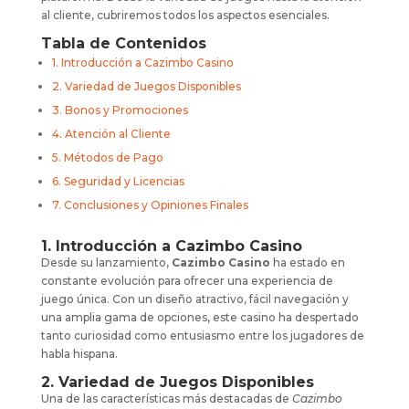
al cliente, cubriremos todos los aspectos esenciales.
Tabla de Contenidos
1. Introducción a Cazimbo Casino
2. Variedad de Juegos Disponibles
3. Bonos y Promociones
4. Atención al Cliente
5. Métodos de Pago
6. Seguridad y Licencias
7. Conclusiones y Opiniones Finales
1. Introducción a Cazimbo Casino
Desde su lanzamiento,
Cazimbo Casino
ha estado en
constante evolución para ofrecer una experiencia de
juego única. Con un diseño atractivo, fácil navegación y
una amplia gama de opciones, este casino ha despertado
tanto curiosidad como entusiasmo entre los jugadores de
habla hispana.
2. Variedad de Juegos Disponibles
Una de las características más destacadas de
Cazimbo