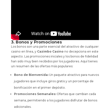
3. Bonos y Promociones
Los bonos son una parte esencial del atractivo de cualquier
casino en línea, y
Cazimbo Casino
no decepciona en este
aspecto. Las promociones iniciales y los bonos de fidelidad
han sido muy bien recibidos por los jugadores. Aquí tienes
un resumen de las ofertas más populares:
Bono de Bienvenida:
Un paquete atractivo para nuevos
jugadores que incluye giros gratis y un porcentaje de
bonificación en el primer depósito.
Promociones Semanales:
Ofertas que cambian cada
semana, permitiendo a los jugadores disfrutar de bonos
adicionales.