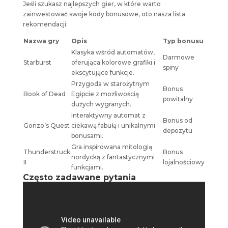
Jeśli szukasz najlepszych gier, w które warto
zainwestować swoje kody bonusowe, oto nasza lista
rekomendacji:
Nazwa gry
Opis
Typ bonusu
Klasyka wśród automatów,
Darmowe
Starburst
oferująca kolorowe grafiki i
spiny
ekscytujące funkcje.
Przygoda w starożytnym
Bonus
Book of Dead
Egipcie z możliwością
powitalny
dużych wygranych.
Interaktywny automat z
Bonus od
Gonzo’s Quest
ciekawą fabułą i unikalnymi
depozytu
bonusami.
Gra inspirowana mitologią
Thunderstruck
Bonus
nordycką z fantastycznymi
II
lojalnościowy
funkcjami.
Często zadawane pytania