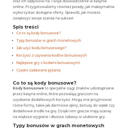
oraz ich wpływowi na Twoje doświadczenie w kasynie
online. Przygotowaliśmy również porady, jak maksymalnie
wykorzystać dostępne oferty. Sprawdź, jak możesz
zwiększyć swoje szanse na sukces!
Spis treści
Co to są kody bonusowe?
Typy bonusów w grach monetowych
Jak użyć kodu bonusowego?
Korzyści z używania kodów bonusowych
Najlepsze gry z kodami bonusowymi
Często zadawane pytania
Co to są kody bonusowe?
Kody bonusowe
to specjalne ciągi znaków udostępniane
przez kasyna online, które pozwalają graczom na
uzyskanie dodatkowych korzyści. Mogą one przyjmować
różne formy, takie jak darmowe spiny, bonusy do wpłat czy
dodatkowe środki na grę. Dzięki nim gracze mają szansę
na większe wygrane i dłuższe zabawy w ulubione gry.
Typy bonusów w grach monetowych