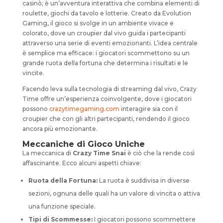
casinò; è un’avventura interattiva che combina elementi di
roulette, giochi da tavolo e lotterie. Creato da Evolution
Gaming, il gioco si svolge in un ambiente vivace e
colorato, dove un croupier dal vivo guida i partecipanti
attraverso una serie di eventi emozionanti. L’idea centrale
è semplice ma efficace: i giocatori scommettono su un
grande ruota della fortuna che determina i risultati e le
vincite.
Facendo leva sulla tecnologia di streaming dal vivo, Crazy
Time offre un’esperienza coinvolgente, dove i giocatori
possono
crazytimegaming.com
interagire sia con il
croupier che con gli altri partecipanti, rendendo il gioco
ancora più emozionante.
Meccaniche di Gioco Uniche
La meccanica di
Crazy Time Snai
è ciò che la rende così
affascinante. Ecco alcuni aspetti chiave:
Ruota della Fortuna:
La ruota è suddivisa in diverse
sezioni, ognuna delle quali ha un valore di vincita o attiva
una funzione speciale.
Tipi di Scommesse:
I giocatori possono scommettere