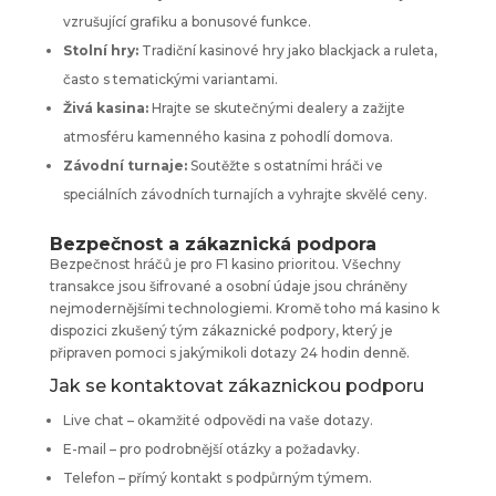
vzrušující grafiku a bonusové funkce.
Stolní hry:
Tradiční kasinové hry jako blackjack a ruleta,
často s tematickými variantami.
Živá kasina:
Hrajte se skutečnými dealery a zažijte
atmosféru kamenného kasina z pohodlí domova.
Závodní turnaje:
Soutěžte s ostatními hráči ve
speciálních závodních turnajích a vyhrajte skvělé ceny.
Bezpečnost a zákaznická podpora
Bezpečnost hráčů je pro F1 kasino prioritou. Všechny
transakce jsou šifrované a osobní údaje jsou chráněny
nejmodernějšími technologiemi. Kromě toho má kasino k
dispozici zkušený tým zákaznické podpory, který je
připraven pomoci s jakýmikoli dotazy 24 hodin denně.
Jak se kontaktovat zákaznickou podporu
Live chat – okamžité odpovědi na vaše dotazy.
E-mail – pro podrobnější otázky a požadavky.
Telefon – přímý kontakt s podpůrným týmem.