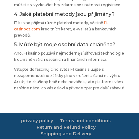
můžete si vyzkoušet hry zdarma bez nutnosti registrace.
4. Jaké platební metody jsou přijímány?
F1 kasino přijímá různé platební metody, včetně
f1-
casinocz.com
kreditních karet, e-walletů a bankovních
převodů.
5. Může být moje osobní data chráněna?
Ano, F1 kasino používá nejmodernější šifrovací technologie
k ochraně vašich osobních a finančních informací.
Vstupte do fascinujícího světa F1 kasina a užijte si
nezapomenutelné zážitky plné vzrušení a šancí na výhru.
Ať už jste zkušený hráč nebo nováček, tato platforma vám
nabídne něco, co vás osloví a přivede zpět pro další zábavu!
privacy policy
Terms and conditions
Return and Refund Policy
Shipping and Delivery