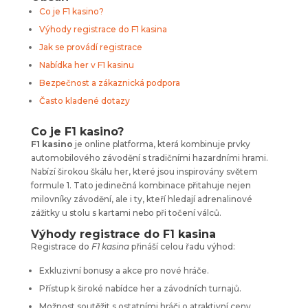
Co je F1 kasino?
Výhody registrace do F1 kasina
Jak se provádí registrace
Nabídka her v F1 kasinu
Bezpečnost a zákaznická podpora
Často kladené dotazy
Co je F1 kasino?
F1 kasino
je online platforma, která kombinuje prvky
automobilového závodění s tradičními hazardními hrami.
Nabízí širokou škálu her, které jsou inspirovány světem
formule 1. Tato jedinečná kombinace přitahuje nejen
milovníky závodění, ale i ty, kteří hledají adrenalinové
zážitky u stolu s kartami nebo při točení válců.
Výhody registrace do F1 kasina
Registrace do
F1 kasina
přináší celou řadu výhod:
Exkluzivní bonusy a akce pro nové hráče.
Přístup k široké nabídce her a závodních turnajů.
Možnost soutěžit s ostatními hráči o atraktivní ceny.