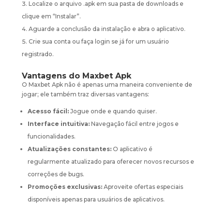
Localize o arquivo .apk em sua pasta de downloads e
clique em “Instalar”.
Aguarde a conclusão da instalação e abra o aplicativo.
Crie sua conta ou faça login se já for um usuário
registrado.
Vantagens do Maxbet Apk
O Maxbet Apk não é apenas uma maneira conveniente de
jogar; ele também traz diversas vantagens:
Acesso fácil:
Jogue onde e quando quiser.
Interface intuitiva:
Navegação fácil entre jogos e
funcionalidades.
Atualizações constantes:
O aplicativo é
regularmente atualizado para oferecer novos recursos e
correções de bugs.
Promoções exclusivas:
Aproveite ofertas especiais
disponíveis apenas para usuários de aplicativos.