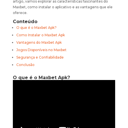
artigo, vamos explorar as características fascinantes do
Maxbet, como instalar o aplicativo e as vantagens que ele
oferece.
Conteúdo
O que é o Maxbet Apk?
Como Instalar o Maxbet Apk
Vantagens do Maxbet Apk
Jogos Disponíveis no Maxbet
Segurança e Confiabilidade
Conclusão
O que é o Maxbet Apk?