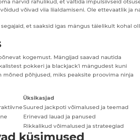
ma närvid rahulikud, et vältida impulsiivseid otsuse
õidud võivad viia liialdamiseni. Ole ettevaatlik ja n
 segajaid, et saaksid igas mängus täielikult kohal oll
s
 põnevat kogemust. Mängijad saavad nautida
alistest pokkeri ja blackjack’i mängudest kuni
on mõned põhjused, miks peaksite proovima ninja
Üksikasjad
raktiivne
Suured jackpoti võimalused ja teemad
ine
Erinevad lauad ja panused
Rikkalikud võimalused ja strateegiad
vad küsimused