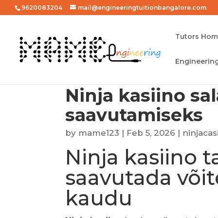
9620083204
mail@engineeringtuitionbangalore.com
Tutors Ho
Engineering
Ninja kasiino sa
saavutamiseks
by
mame123
|
Feb 5, 2026
|
ninjaca
Ninja kasiino t
saavutada võit
kaudu