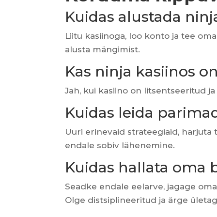
Kuidas alustada nin
Liitu kasiinoga, loo konto ja tee o
alusta mängimist.
Kas ninja kasiinos 
Jah, kui kasiino on litsentseeritud 
Kuidas leida parim
Uuri erinevaid strateegiaid, harjuta
endale sobiv lähenemine.
Kuidas hallata oma b
Seadke endale eelarve, jagage oma 
Olge distsiplineeritud ja ärge ületa