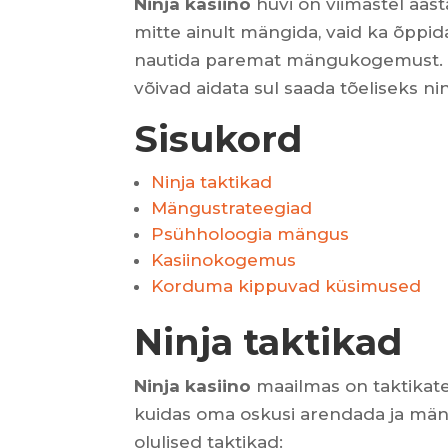
Ninja kasiino
huvi on viimastel aast
mitte ainult mängida, vaid ka õppi
nautida paremat mängukogemust. Sel
võivad aidata sul saada tõeliseks n
Sisukord
Ninja taktikad
Mängustrateegiad
Psühholoogia mängus
Kasiinokogemus
Korduma kippuvad küsimused
Ninja taktikad
Ninja kasiino
maailmas on taktikate
kuidas oma oskusi arendada ja mä
olulised taktikad: