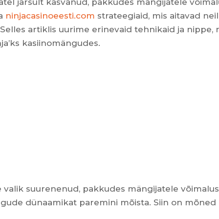
atel järsult kasvanud, pakkudes mängijatele võimal
da
ninjacasinoeesti.com
strateegiaid, mis aitavad neil
les artiklis uurime erinevaid tehnikaid ja nippe, 
inja’ks kasiinomängudes.
 valik suurenenud, pakkudes mängijatele võimalusi
ngude dünaamikat paremini mõista. Siin on mõned