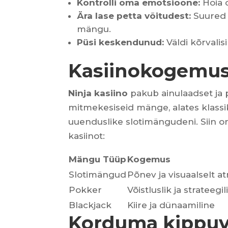
Kontrolli oma emotsioone:
Hoia o
Ära lase petta võitudest:
Suured v
mängu.
Püsi keskendunud:
Väldi kõrvalisi
Kasiinokogemu
Ninja kasiino
pakub ainulaadset ja
mitmekesiseid mänge, alates klassik
uuenduslike slotimängudeni. Siin 
kasiinot:
Mängu Tüüp
Kogemus
Slotimängud
Põnev ja visuaalselt at
Pokker
Võistluslik ja strateegil
Blackjack
Kiire ja dünaamiline
Korduma kippu