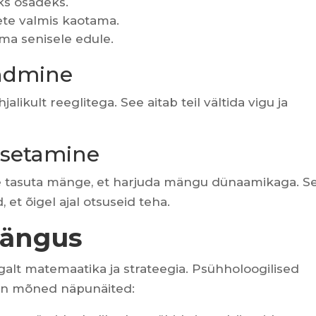
ks osadeks.
ete valmis kaotama.
ma senisele edule.
undmine
ikult reeglitega. See aitab teil vältida vigu ja
atsetamine
e tasuta mänge, et harjuda mängu dünaamikaga. S
 et õigel ajal otsuseid teha.
mängus
galt matemaatika ja strateegia. Psühholoogilised
n on mõned näpunäited: