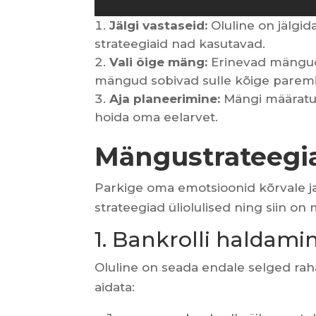
Jälgi vastaseid:
Oluline on jälgida
strateegiaid nad kasutavad.
Vali õige mäng:
Erinevad mängud p
mängud sobivad sulle kõige paremi
Aja planeerimine:
Mängi määratud 
hoida oma eelarvet.
Mängustrateegi
Parkige oma emotsioonid kõrvale j
strateegiad üliolulised ning siin o
1. Bankrolli haldami
Oluline on seada endale selged rahal
aidata: