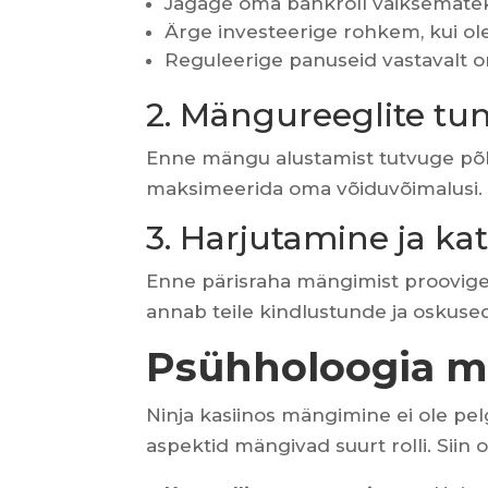
Jagage oma bankroll väiksemate
Ärge investeerige rohkem, kui ol
Reguleerige panuseid vastavalt o
2. Mängureeglite t
Enne mängu alustamist tutvuge põhjal
maksimeerida oma võiduvõimalusi.
3. Harjutamine ja k
Enne pärisraha mängimist proovig
annab teile kindlustunde ja oskused,
Psühholoogia 
Ninja kasiinos mängimine ei ole pel
aspektid mängivad suurt rolli. Sii