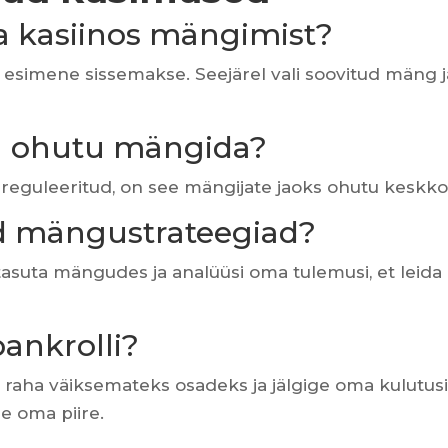
ja kasiinos mängimist?
ma esimene sissemakse. Seejärel vali soovitud mäng j
on ohutu mängida?
ja reguleeritud, on see mängijate jaoks ohutu keskk
ad mängustrateegiad?
 tasuta mängudes ja analüüsi oma tulemusi, et leida
ankrolli?
raha väiksemateks osadeks ja jälgige oma kulutusi
ge oma piire.