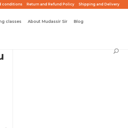
 conditions
Return and Refund Policy
Shipping and Delivery
ng classes
About Mudassir Sir
Blog
u