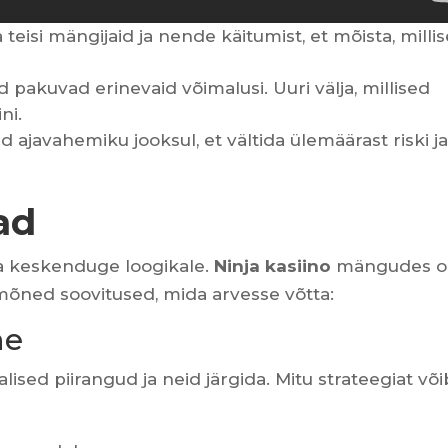
 teisi mängijaid ja nende käitumist, et mõista, millis
akuvad erinevaid võimalusi. Uuri välja, millised
ni.
ajavahemiku jooksul, et vältida ülemäärast riski j
ad
a keskenduge loogikale.
Ninja kasiino
mängudes o
n mõned soovitused, mida arvesse võtta:
ne
ised piirangud ja neid järgida. Mitu strateegiat või