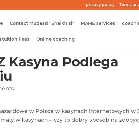
privacy policy
Terms and
me
Contact Mudassir Shaikh sir
MAME services
coachi
 tuition Fees
Online coaching
Z Kasyna Podlega
iu
ments
y hazardowe w Polsce w kasynach internetowych w
maty w kasynach – czy to dobry sposób na zdobyc