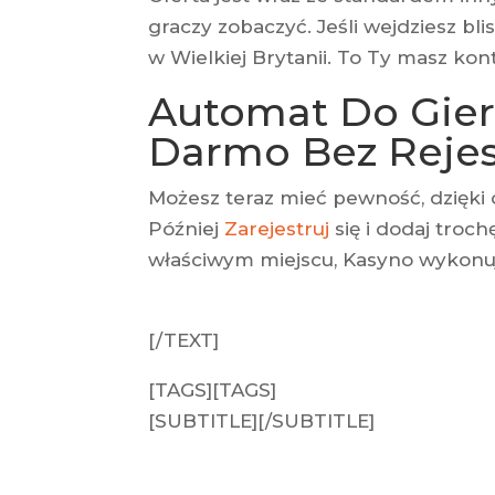
graczy zobaczyć. Jeśli wejdziesz bl
w Wielkiej Brytanii. To Ty masz kont
Automat Do Gier 
Darmo Bez Rejes
Możesz teraz mieć pewność, dzięki
Później
Zarejestruj
się i dodaj troc
właściwym miejscu, Kasyno wykonuj
[/TEXT]
[TAGS][TAGS]
[SUBTITLE][/SUBTITLE]