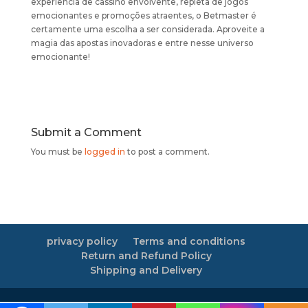
experiência de cassino envolvente, repleta de jogos
emocionantes e promoções atraentes, o Betmaster é
certamente uma escolha a ser considerada. Aproveite a
magia das apostas inovadoras e entre nesse universo
emocionante!
Submit a Comment
You must be
logged in
to post a comment.
privacy policy
Terms and conditions
Return and Refund Policy
Shipping and Delivery