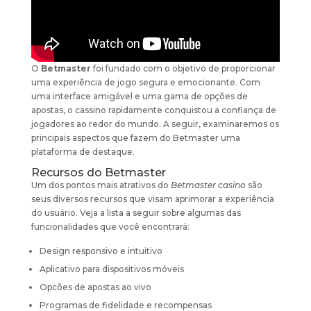
O
Betmaster
foi fundado com o objetivo de proporcionar
uma experiência de jogo segura e emocionante. Com
uma interface amigável e uma gama de opções de
apostas, o cassino rapidamente conquistou a confiança de
jogadores ao redor do mundo. A seguir, examinaremos os
principais aspectos que fazem do Betmaster uma
plataforma de destaque.
Recursos do Betmaster
Um dos pontos mais atrativos do
Betmaster casino
são
seus diversos recursos que visam aprimorar a experiência
do usuário. Veja a lista a seguir sobre algumas das
funcionalidades que você encontrará:
Design responsivo e intuitivo
Aplicativo para dispositivos móveis
Opcões de apostas ao vivo
Programas de fidelidade e recompensas