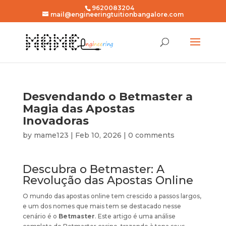
9620083204
mail@engineeringtuitionbangalore.com
Desvendando o Betmaster a
Magia das Apostas
Inovadoras
by
mame123
|
Feb 10, 2026
|
0 comments
Descubra o Betmaster: A
Revolução das Apostas Online
O mundo das apostas online tem crescido a passos largos,
e um dos nomes que mais tem se destacado nesse
cenário é o
Betmaster
. Este artigo é uma análise