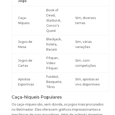
Jogo
Book of
Dead,
Caça-
Sim, diversos
Starburst,
Níqueis
temas
Gonzo’s
Quest
Blackjack,
Jogos de
Sim, várias
Roleta,
Mesa
variações
Bacará
Pôquer,
Jogos de
Sim, com
Video
Cartas
competições
Pôquer
Futebol,
Apostas
Sim, apostas ao
Basquete,
Esportivas
vivo disponíveis
Tênis
Caça-Níqueis Populares
Os caça-níqueis são, sem dúvida, os jogos mais procurados
no Betmaster. Eles oferecem gráficos impressionantes e
mecânicas de jogo inovadoras, além de jackpots atraentes.