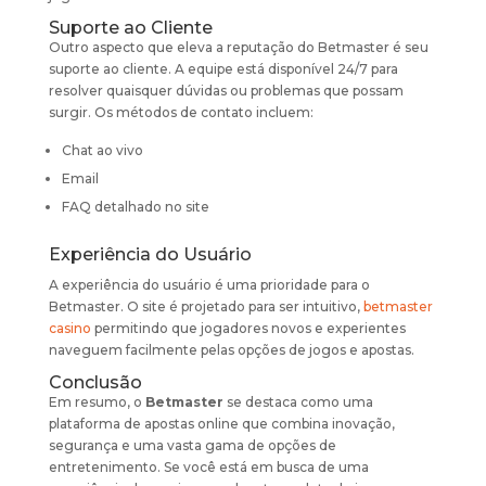
Suporte ao Cliente
Outro aspecto que eleva a reputação do Betmaster é seu
suporte ao cliente. A equipe está disponível 24/7 para
resolver quaisquer dúvidas ou problemas que possam
surgir. Os métodos de contato incluem:
Chat ao vivo
Email
FAQ detalhado no site
Experiência do Usuário
A experiência do usuário é uma prioridade para o
Betmaster. O site é projetado para ser intuitivo,
betmaster
casino
permitindo que jogadores novos e experientes
naveguem facilmente pelas opções de jogos e apostas.
Conclusão
Em resumo, o
Betmaster
se destaca como uma
plataforma de apostas online que combina inovação,
segurança e uma vasta gama de opções de
entretenimento. Se você está em busca de uma