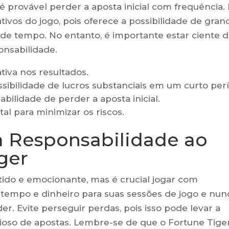
 provável perder a aposta inicial com frequência.
ativos do jogo, pois oferece a possibilidade de gran
e tempo. No entanto, é importante estar ciente 
onsabilidade.
cativa nos resultados.
sibilidade de lucros substanciais em um curto per
bilidade de perder a aposta inicial.
l para minimizar os riscos.
a Responsabilidade ao
ger
tido e emocionante, mas é crucial jogar com
e tempo e dinheiro para suas sessões de jogo e nun
r. Evite perseguir perdas, pois isso pode levar a
icioso de apostas. Lembre-se de que o Fortune Tige