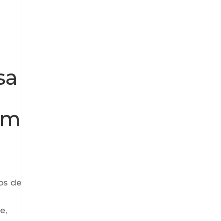
sa
em
os de
e,