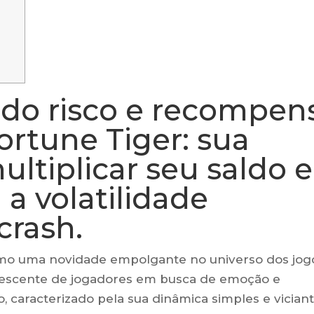
 do risco e recompen
rtune Tiger: sua
ultiplicar seu saldo 
a volatilidade
crash.
o uma novidade empolgante no universo dos jog
crescente de jogadores em busca de emoção e
o, caracterizado pela sua dinâmica simples e viciant