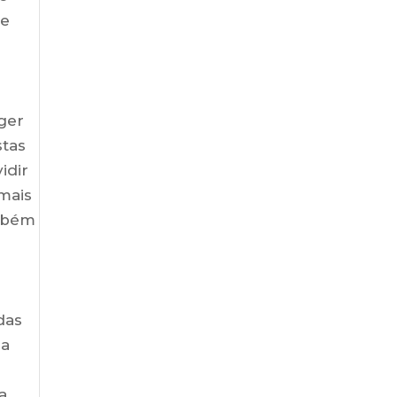
te
ger
stas
idir
mais
ambém
das
da
a