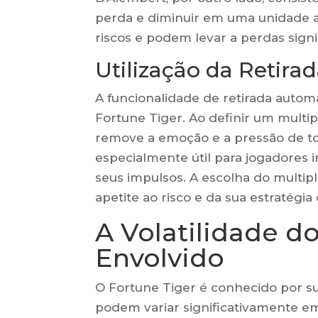
perda e diminuir em uma unidade a
riscos e podem levar a perdas signi
Utilização da Retira
A funcionalidade de retirada autom
Fortune Tiger. Ao definir um multi
remove a emoção e a pressão de tom
especialmente útil para jogadores 
seus impulsos. A escolha do multip
apetite ao risco e da sua estratégia
A Volatilidade d
Envolvido
O Fortune Tiger é conhecido por sua
podem variar significativamente e