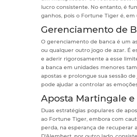
lucro consistente. No entanto, é 
ganhos, pois o Fortune Tiger é, em 
Gerenciamento de 
O gerenciamento de banca é um asp
ou qualquer outro jogo de azar. É 
e aderir rigorosamente a esse limi
a banca em unidades menores tamb
apostas e prolongue sua sessão de
pode ajudar a controlar as emoções 
Aposta Martingale e
Duas estratégias populares de apos
ao Fortune Tiger, embora com caute
perda, na esperança de recuperar a
D’Alembert, por outro lado, consi