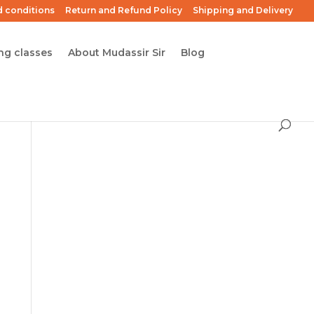
 conditions
Return and Refund Policy
Shipping and Delivery
ng classes
About Mudassir Sir
Blog