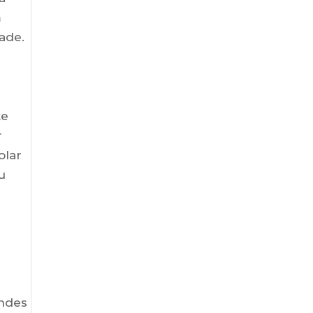
m
ade.
te
r
olar
u
andes