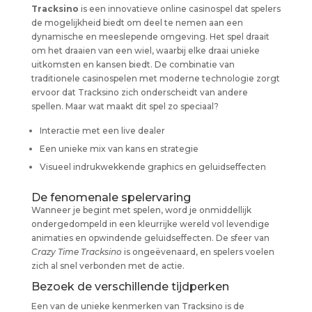
Tracksino
is een innovatieve online casinospel dat spelers
de mogelijkheid biedt om deel te nemen aan een
dynamische en meeslepende omgeving. Het spel draait
om het draaien van een wiel, waarbij elke draai unieke
uitkomsten en kansen biedt. De combinatie van
traditionele casinospelen met moderne technologie zorgt
ervoor dat Tracksino zich onderscheidt van andere
spellen. Maar wat maakt dit spel zo speciaal?
Interactie met een live dealer
Een unieke mix van kans en strategie
Visueel indrukwekkende graphics en geluidseffecten
De fenomenale spelervaring
Wanneer je begint met spelen, word je onmiddellijk
ondergedompeld in een kleurrijke wereld vol levendige
animaties en opwindende geluidseffecten. De sfeer van
Crazy Time Tracksino
is ongeëvenaard, en spelers voelen
zich al snel verbonden met de actie.
Bezoek de verschillende tijdperken
Een van de unieke kenmerken van Tracksino is de