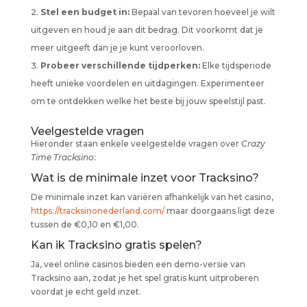
Stel een budget in:
Bepaal van tevoren hoeveel je wilt
uitgeven en houd je aan dit bedrag. Dit voorkomt dat je
meer uitgeeft dan je je kunt veroorloven.
Probeer verschillende tijdperken:
Elke tijdsperiode
heeft unieke voordelen en uitdagingen. Experimenteer
om te ontdekken welke het beste bij jouw speelstijl past.
Veelgestelde vragen
Hieronder staan enkele veelgestelde vragen over
Crazy
Time Tracksino
:
Wat is de minimale inzet voor Tracksino?
De minimale inzet kan variëren afhankelijk van het casino,
https://tracksinonederland.com/
maar doorgaans ligt deze
tussen de €0,10 en €1,00.
Kan ik Tracksino gratis spelen?
Ja, veel online casinos bieden een demo-versie van
Tracksino aan, zodat je het spel gratis kunt uitproberen
voordat je echt geld inzet.