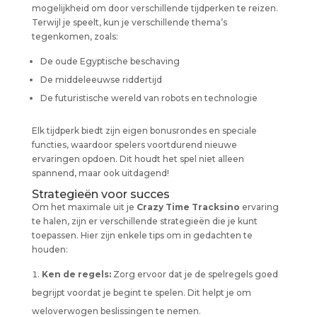
mogelijkheid om door verschillende tijdperken te reizen.
Terwijl je speelt, kun je verschillende thema’s
tegenkomen, zoals:
De oude Egyptische beschaving
De middeleeuwse riddertijd
De futuristische wereld van robots en technologie
Elk tijdperk biedt zijn eigen bonusrondes en speciale
functies, waardoor spelers voortdurend nieuwe
ervaringen opdoen. Dit houdt het spel niet alleen
spannend, maar ook uitdagend!
Strategieën voor succes
Om het maximale uit je
Crazy Time Tracksino
ervaring
te halen, zijn er verschillende strategieën die je kunt
toepassen. Hier zijn enkele tips om in gedachten te
houden:
Ken de regels:
Zorg ervoor dat je de spelregels goed
begrijpt voordat je begint te spelen. Dit helpt je om
weloverwogen beslissingen te nemen.