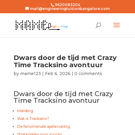
9620083204
mail@engineeringtuitionbangalore.com
Dwars door de tijd met Crazy
Time Tracksino avontuur
by
mame123
|
Feb 6, 2026
|
0 comments
Dwars door de tijd met Crazy
Time Tracksino avontuur
Inleiding
Wat is Tracksino?
De fenomenale spelervaring
Strategieën voor succes