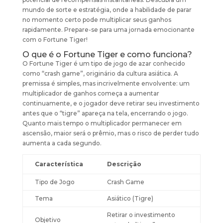
mundo de sorte e estratégia, onde a habilidade de parar
no momento certo pode multiplicar seus ganhos
rapidamente. Prepare-se para uma jornada emocionante
com o Fortune Tiger!
O que é o Fortune Tiger e como funciona?
O Fortune Tiger é um tipo de jogo de azar conhecido
como “crash game”, originário da cultura asiática. A
premissa é simples, mas incrivelmente envolvente: um
multiplicador de ganhos começa a aumentar
continuamente, e o jogador deve retirar seu investimento
antes que o “tigre” apareça na tela, encerrando o jogo.
Quanto mais tempo o multiplicador permanecer em
ascensão, maior será o prêmio, mas o risco de perder tudo
aumenta a cada segundo.
Característica
Descrição
Tipo de Jogo
Crash Game
Tema
Asiático (Tigre)
Retirar o investimento
Objetivo