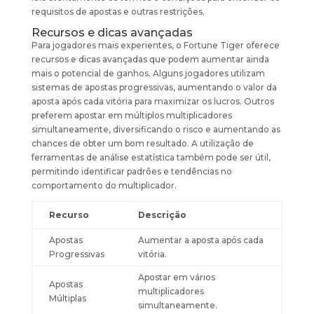
requisitos de apostas e outras restrições.
Recursos e dicas avançadas
Para jogadores mais experientes, o Fortune Tiger oferece
recursos e dicas avançadas que podem aumentar ainda
mais o potencial de ganhos. Alguns jogadores utilizam
sistemas de apostas progressivas, aumentando o valor da
aposta após cada vitória para maximizar os lucros. Outros
preferem apostar em múltiplos multiplicadores
simultaneamente, diversificando o risco e aumentando as
chances de obter um bom resultado. A utilização de
ferramentas de análise estatística também pode ser útil,
permitindo identificar padrões e tendências no
comportamento do multiplicador.
Recurso
Descrição
Apostas
Aumentar a aposta após cada
Progressivas
vitória.
Apostar em vários
Apostas
multiplicadores
Múltiplas
simultaneamente.