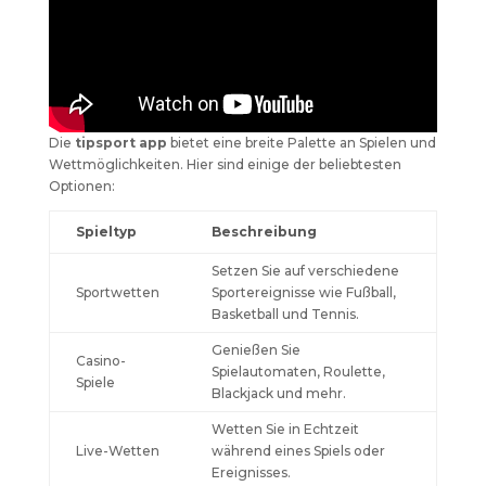
Die
tipsport app
bietet eine breite Palette an Spielen und
Wettmöglichkeiten. Hier sind einige der beliebtesten
Optionen:
Spieltyp
Beschreibung
Setzen Sie auf verschiedene
Sportwetten
Sportereignisse wie Fußball,
Basketball und Tennis.
Genießen Sie
Casino-
Spielautomaten, Roulette,
Spiele
Blackjack und mehr.
Wetten Sie in Echtzeit
Live-Wetten
während eines Spiels oder
Ereignisses.