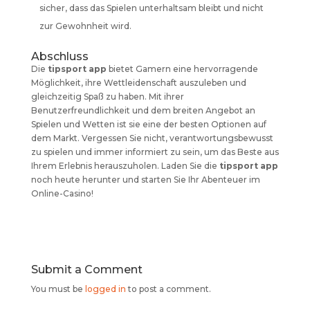
sicher, dass das Spielen unterhaltsam bleibt und nicht
zur Gewohnheit wird.
Abschluss
Die
tipsport app
bietet Gamern eine hervorragende
Möglichkeit, ihre Wettleidenschaft auszuleben und
gleichzeitig Spaß zu haben. Mit ihrer
Benutzerfreundlichkeit und dem breiten Angebot an
Spielen und Wetten ist sie eine der besten Optionen auf
dem Markt. Vergessen Sie nicht, verantwortungsbewusst
zu spielen und immer informiert zu sein, um das Beste aus
Ihrem Erlebnis herauszuholen. Laden Sie die
tipsport app
noch heute herunter und starten Sie Ihr Abenteuer im
Online-Casino!
Submit a Comment
You must be
logged in
to post a comment.