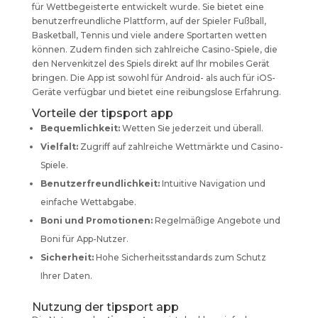
für Wettbegeisterte entwickelt wurde. Sie bietet eine
benutzerfreundliche Plattform, auf der Spieler Fußball,
Basketball, Tennis und viele andere Sportarten wetten
können. Zudem finden sich zahlreiche Casino-Spiele, die
den Nervenkitzel des Spiels direkt auf Ihr mobiles Gerät
bringen. Die App ist sowohl für Android- als auch für iOS-
Geräte verfügbar und bietet eine reibungslose Erfahrung.
Vorteile der tipsport app
Bequemlichkeit:
Wetten Sie jederzeit und überall.
Vielfalt:
Zugriff auf zahlreiche Wettmärkte und Casino-
Spiele.
Benutzerfreundlichkeit:
Intuitive Navigation und
einfache Wettabgabe.
Boni und Promotionen:
Regelmäßige Angebote und
Boni für App-Nutzer.
Sicherheit:
Hohe Sicherheitsstandards zum Schutz
Ihrer Daten.
Nutzung der tipsport app