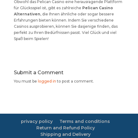
Obwohl das Pelican Casino eine herausragende Plattform
für Glücksspiel ist, gibt es zahlreiche
Pelican Casino
Alternativen
, die Ihnen ähnliche oder sogar bessere
Erfahrungen bieten können. Indem Sie verschiedene
Casinos ausprobieren, können Sie dasjenige finden, das
perfekt zu Ihren Bedürfnissen passt. Viel Glück und viel
Spaß beim Spielen!
Submit a Comment
You must be
logged in
to post a comment.
privacy policy
Terms and conditions
Return and Refund Policy
Shipping and Delivery