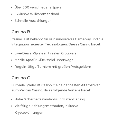
Über 500 verschiedene Spiele
Exklusive Willkommensboni
Schnelle Auszahlungen
Casino B
Casino B ist bekannt für sein innovatives Gameplay und die
Integration neuester Technologien. Dieses Casino bietet:
Live-Dealer-Spiele mit realen Croupiers
Mobile App für Glücksspiel unterwegs
Regelmäßige Turniere mit großen Preisgeldern
Casino C
Für viele Spieler ist Casino C eine der besten Alternativen
zum Pelican Casino, da es folgende Vorteile bietet:
Hohe Sicherheitsstandards und Lizenzierung
Vielfältige Zahlungsmethoden, inklusive
Kryptowährungen