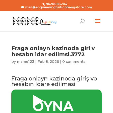
9620083204
mail@engineeringtuitionbangalore.com
Fraga onlayn kazinoda giri v
hesabn idar edilmsi.3772
by
mame123
|
Feb 8, 2026
|
0 comments
Fraga onlayn kazinoda giriş və
hesabın idarə edilməsi
▶️
OYNA