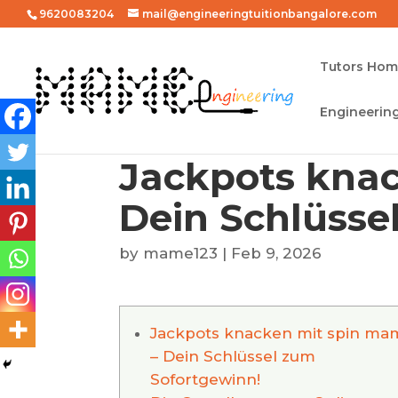
9620083204
mail@engineeringtuitionbangalore.com
Tutors Ho
Engineering
Jackpots kna
Dein Schlüsse
by
mame123
|
Feb 9, 2026
Jackpots knacken mit spin ma
– Dein Schlüssel zum
Sofortgewinn!