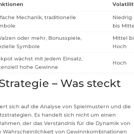
nktionen
Volatili
fache Mechanik, traditionelle
Niedrig
mbole
bis Mitt
Walzen oder mehr, Bonusspiele,
Mittel b
ezielle Symbole
Hoch
ckpot wächst mit jedem Einsatz,
Hoch
tenziell hohe Gewinne
Strategie – Was steckt
ert sich auf die Analyse von Spielmustern und die
tzstrategien. Es handelt sich nicht um einen
 Rahmen, der das Verständnis für die Dynamik von
e Wahrscheinlichkeit von Gewinnkombinationen