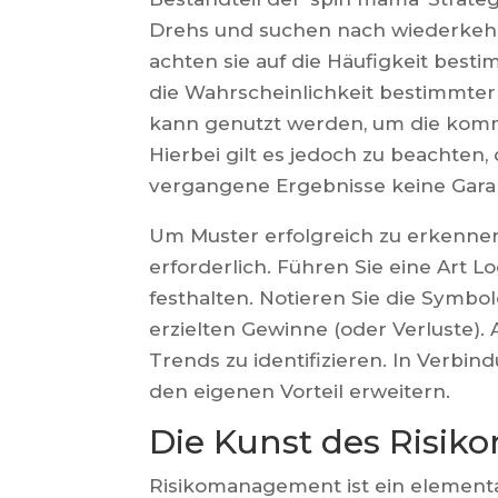
Drehs und suchen nach wiederkeh
achten sie auf die Häufigkeit best
die Wahrscheinlichkeit bestimmte
kann genutzt werden, um die kom
Hierbei gilt es jedoch zu beachten,
vergangene Ergebnisse keine Garan
Um Muster erfolgreich zu erkennen
erforderlich. Führen Sie eine Art L
festhalten. Notieren Sie die Symbol
erzielten Gewinne (oder Verluste).
Trends zu identifizieren. In Verbi
den eigenen Vorteil erweitern.
Die Kunst des Risi
Risikomanagement ist ein elementa