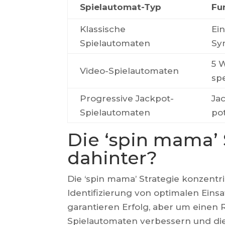
Spielautomat-Typ
Fu
Klassische
Ein
Spielautomaten
Sy
5 
Video-Spielautomaten
sp
Progressive Jackpot-
Ja
Spielautomaten
po
Die ‘spin mama’ 
dahinter?
Die ‘spin mama’ Strategie konzentri
Identifizierung von optimalen Einsa
garantieren Erfolg, aber um einen
Spielautomaten verbessern und di