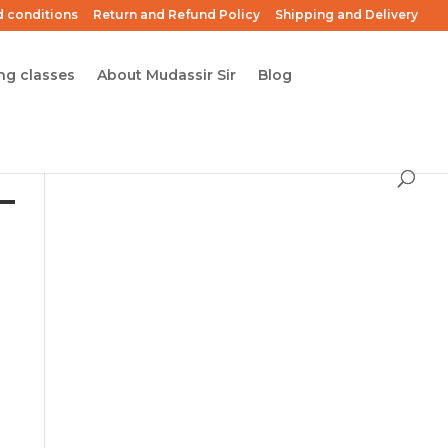
 conditions
Return and Refund Policy
Shipping and Delivery
ng classes
About Mudassir Sir
Blog
–