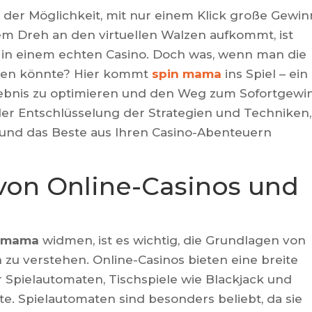
n der Möglichkeit, mit nur einem Klick große Gewin
dem Dreh an den virtuellen Walzen aufkommt, ist
 in einem echten Casino. Doch was, wenn man die
hen könnte? Hier kommt
spin mama
ins Spiel – ein
rlebnis zu optimieren und den Weg zum Sofortgewi
der Entschlüsselung der Strategien und Techniken,
 und das Beste aus Ihren Casino-Abenteuern
von Online-Casinos und
n mama
widmen, ist es wichtig, die Grundlagen von
zu verstehen. Online-Casinos bieten eine breite
r Spielautomaten, Tischspiele wie Blackjack und
e. Spielautomaten sind besonders beliebt, da sie