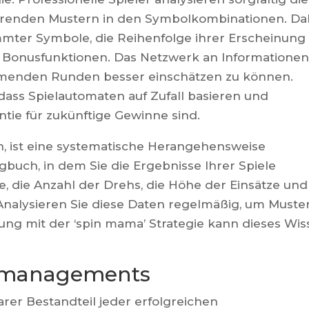
renden Mustern in den Symbolkombinationen. Da
immter Symbole, die Reihenfolge ihrer Erscheinung
r Bonusfunktionen. Das Netzwerk an Informatione
menden Runden besser einschätzen zu können.
 dass Spielautomaten auf Zufall basieren und
tie für zukünftige Gewinne sind.
, ist eine systematische Herangehensweise
ogbuch, in dem Sie die Ergebnisse Ihrer Spiele
e, die Anzahl der Drehs, die Höhe der Einsätze und
 Analysieren Sie diese Daten regelmäßig, um Muste
ndung mit der ‘spin mama’ Strategie kann dieses Wi
komanagements
rer Bestandteil jeder erfolgreichen