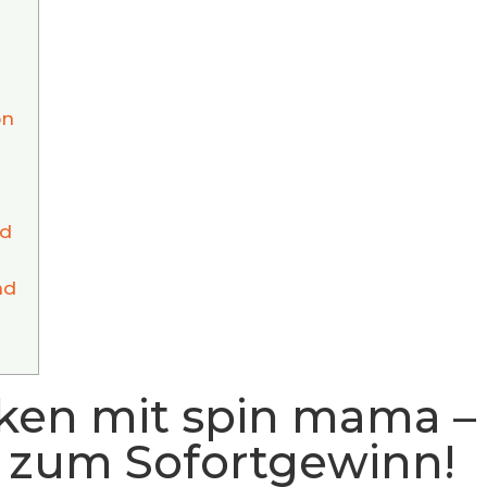
s
on
nd
nd
ken mit spin mama –
l zum Sofortgewinn!