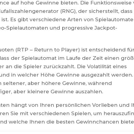
ance auf hohe Gewinne bieten. Die Funktionsweise
fallszahlengenerator (RNG), der sicherstellt, dass
r ist. Es gibt verschiedene Arten von Spielautomate
deo-Spielautomaten und progressive Jackpot-
oten (RTP – Return to Player) ist entscheidend fü
dass der Spielautomat im Laufe der Zeit einen grö
an die Spieler zurückzahlt. Die Volatilität eines
g und in welcher Höhe Gewinne ausgezahlt werden.
n seltener, aber höhere Gewinne, während
figer, aber kleinere Gewinne auszahlen.
aten hängt von Ihren persönlichen Vorlieben und 
eren Sie mit verschiedenen Spielen, um herauszufi
und welche Ihnen die besten Gewinnchancen biete