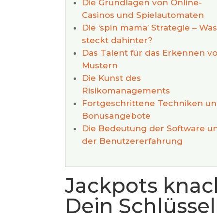
Die Grundlagen von Online-
Casinos und Spielautomaten
Die ‘spin mama’ Strategie – Wa
steckt dahinter?
Das Talent für das Erkennen v
Mustern
Die Kunst des
Risikomanagements
Fortgeschrittene Techniken u
Bonusangebote
Die Bedeutung der Software u
der Benutzererfahrung
Jackpots knac
Dein Schlüsse