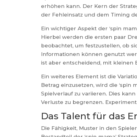
erhöhen kann. Der Kern der Strate
der Fehleinsatz und dem Timing de
Ein wichtiger Aspekt der ‘spin mama
Hierbei werden die ersten paar Dr
beobachtet, um festzustellen, ob s
Informationen können genutzt wer
ist aber entscheidend, mit kleinen
Ein weiteres Element ist die Variat
Betrag einzusetzen, wird die ‘spin
Spielverlauf zu variieren. Dies ka
Verluste zu begrenzen. Experiment
Das Talent für das 
Die Fähigkeit, Muster in den Spiel
Bestandteil der ‘spin mama’ Strategi