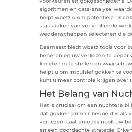
voorkeuren en gokgeschiedenis. D
algoritmen en data-analyse, waar
helpt wbetz u om potentiële risico’
statistieken van verschillende we
weddenschappen selecteren die de
Daarnaast biedt wbetz tools voor 
beheren en uw verliezen te beperk
limieten in te stellen en waarschu
helpt u om impulsief gokken te v
kunt u meer controle krijgen over 
Het Belang van Nuc
Het is cruciaal om een nuchtere bli
dat gokken primair bedoeld is als v
verliezen. Laat emoties nooit uw be
en een doordachte strategie. Erke