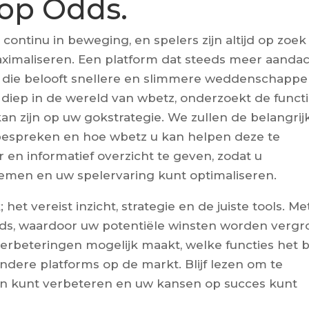
Top Odds.
continu in beweging, en spelers zijn altijd op zoek
imaliseren. Een platform dat steeds meer aanda
ol die belooft snellere en slimmere weddenschapp
t diep in de wereld van wbetz, onderzoekt de functi
an zijn op uw gokstrategie. We zullen de belangrij
espreken en hoe wbetz u kan helpen deze te
 en informatief overzicht te geven, zodat u
emen en uw spelervaring kunt optimaliseren.
et vereist inzicht, strategie en de juiste tools. Me
dds, waardoor uw potentiële winsten worden vergro
beteringen mogelijk maakt, welke functies het b
ndere platforms op de markt. Blijf lezen om te
 kunt verbeteren en uw kansen op succes kunt