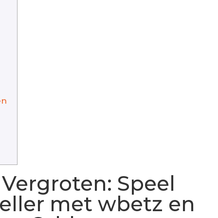
en
 Vergroten: Speel
eller met wbetz en