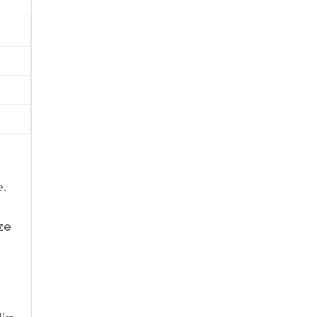
e.
ze