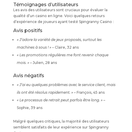
Témoignages d’utilisateurs
Les avis des utilisateurs sont cruciaux pour évaluer la
qualité d’un casino en ligne. Voici quelques retours
d’expérience de joueurs ayant testé Spingranny Casino :
Avis positifs
« J’adore la variété de jeux proposés, surtout les
machines à sous ! »
– Claire, 32 ans
« Les promotions régulières me font revenir chaque
mois. »
– Julien, 28 ans
Avis négatifs
« J’ai eu quelques problèmes avec le service client, mais
ils ont été résolus rapidement. »
– François, 45 ans
« Le processus de retrait peut parfois être long. »
–
Sophie, 39 ans
Malgré quelques critiques, la majorité des utilisateurs
semblent satisfaits de leur expérience sur Spingranny