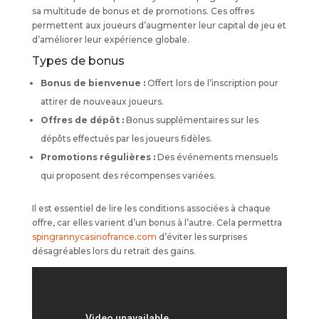
sa multitude de bonus et de promotions. Ces offres
permettent aux joueurs d’augmenter leur capital de jeu et
d’améliorer leur expérience globale.
Types de bonus
Bonus de bienvenue :
Offert lors de l’inscription pour
attirer de nouveaux joueurs.
Offres de dépôt :
Bonus supplémentaires sur les
dépôts effectués par les joueurs fidèles.
Promotions régulières :
Des événements mensuels
qui proposent des récompenses variées.
Il est essentiel de lire les conditions associées à chaque
offre, car elles varient d’un bonus à l’autre. Cela permettra
spingrannycasinofrance.com
d’éviter les surprises
désagréables lors du retrait des gains.