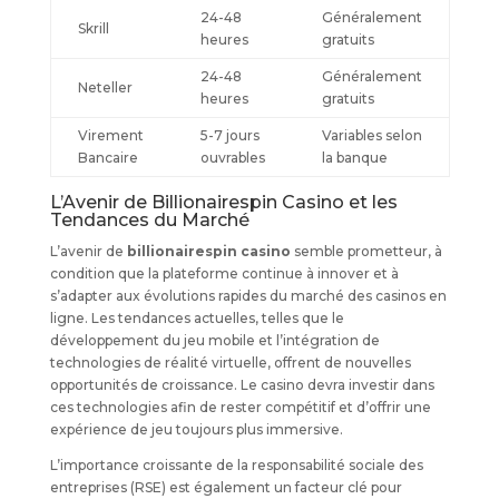
24-48
Généralement
Skrill
heures
gratuits
24-48
Généralement
Neteller
heures
gratuits
Virement
5-7 jours
Variables selon
Bancaire
ouvrables
la banque
L’Avenir de Billionairespin Casino et les
Tendances du Marché
L’avenir de
billionairespin casino
semble prometteur, à
condition que la plateforme continue à innover et à
s’adapter aux évolutions rapides du marché des casinos en
ligne. Les tendances actuelles, telles que le
développement du jeu mobile et l’intégration de
technologies de réalité virtuelle, offrent de nouvelles
opportunités de croissance. Le casino devra investir dans
ces technologies afin de rester compétitif et d’offrir une
expérience de jeu toujours plus immersive.
L’importance croissante de la responsabilité sociale des
entreprises (RSE) est également un facteur clé pour