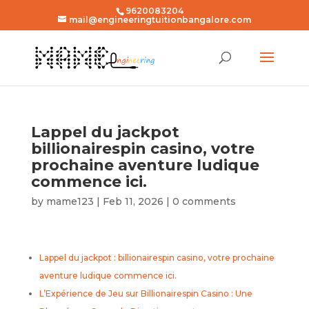
9620083204
mail@engineeringtuitionbangalore.com
Lappel du jackpot
billionairespin casino, votre
prochaine aventure ludique
commence ici.
by
mame123
|
Feb 11, 2026
|
0 comments
Lappel du jackpot : billionairespin casino, votre prochaine
aventure ludique commence ici.
L’Expérience de Jeu sur Billionairespin Casino : Une