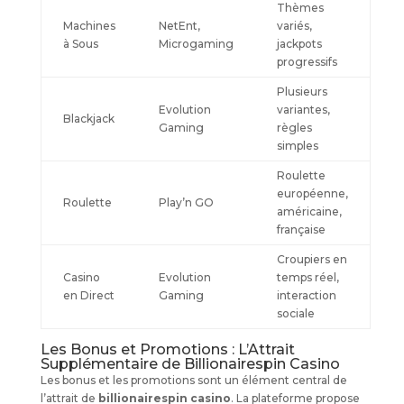
Thèmes
Machines
NetEnt,
variés,
à Sous
Microgaming
jackpots
progressifs
Plusieurs
Evolution
variantes,
Blackjack
Gaming
règles
simples
Roulette
européenne,
Roulette
Play’n GO
américaine,
française
Croupiers en
Casino
Evolution
temps réel,
en Direct
Gaming
interaction
sociale
Les Bonus et Promotions : L’Attrait
Supplémentaire de Billionairespin Casino
Les bonus et les promotions sont un élément central de
l’attrait de
billionairespin casino
. La plateforme propose