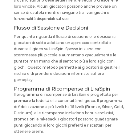
trovano sull’orlo delle sedie mentre vedono crescere le
loro vincite. Alcuni giocatori possono anche provare un
senso di cautela mentre navigano tra i vari giochi e
funzionalità disponibili sul sito.
Flusso di Sessione e Decisioni
Per quanto riguarda il flusso di sessione e le decisioni, i
giocatori di solito adottano un approccio controllato
durante il gioco su LiraSpin. Spesso iniziano con
scommesse più piccole e aumentano gradualmente le
puntate man mano che si sentono più a loro agio con i
giochi. Questo metodo permette ai giocatori di gestire il
rischio e di prendere decisioni informate sul loro
gameplay.
Programma di Ricompense di LiraSpin
Il programma di ricompense di LiraSpin è progettato per
premiare la fedeltà e la continuità nel gioco. Il programma
di fidelizzazione a più livelli ha 16 livelli (Bronze, Silver, Gold,
Platinum), e le ricompense includono bonus esclusivi,
promozioni e rakeback. I giocatori possono guadagnare
punti giocando ai loro giochi preferiti e riscattarli per
ottenere premi.