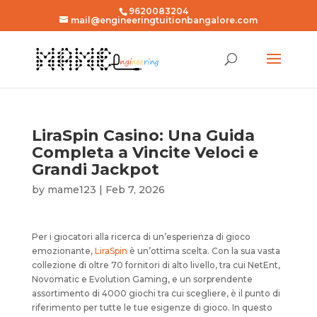
9620083204
mail@engineeringtuitionbangalore.com
LiraSpin Casino: Una Guida
Completa a Vincite Veloci e
Grandi Jackpot
by
mame123
|
Feb 7, 2026
Per i giocatori alla ricerca di un’esperienza di gioco
emozionante,
LiraSpin
è un’ottima scelta. Con la sua vasta
collezione di oltre 70 fornitori di alto livello, tra cui NetEnt,
Novomatic e Evolution Gaming, e un sorprendente
assortimento di 4000 giochi tra cui scegliere, è il punto di
riferimento per tutte le tue esigenze di gioco. In questo