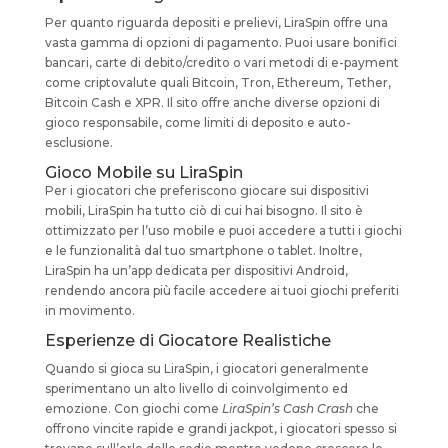
Per quanto riguarda depositi e prelievi, LiraSpin offre una
vasta gamma di opzioni di pagamento. Puoi usare bonifici
bancari, carte di debito/credito o vari metodi di e-payment
come criptovalute quali Bitcoin, Tron, Ethereum, Tether,
Bitcoin Cash e XPR. Il sito offre anche diverse opzioni di
gioco responsabile, come limiti di deposito e auto-
esclusione.
Gioco Mobile su LiraSpin
Per i giocatori che preferiscono giocare sui dispositivi
mobili, LiraSpin ha tutto ciò di cui hai bisogno. Il sito è
ottimizzato per l’uso mobile e puoi accedere a tutti i giochi
e le funzionalità dal tuo smartphone o tablet. Inoltre,
LiraSpin ha un’app dedicata per dispositivi Android,
rendendo ancora più facile accedere ai tuoi giochi preferiti
in movimento.
Esperienze di Giocatore Realistiche
Quando si gioca su LiraSpin, i giocatori generalmente
sperimentano un alto livello di coinvolgimento ed
emozione. Con giochi come
LiraSpin’s Cash Crash
che
offrono vincite rapide e grandi jackpot, i giocatori spesso si