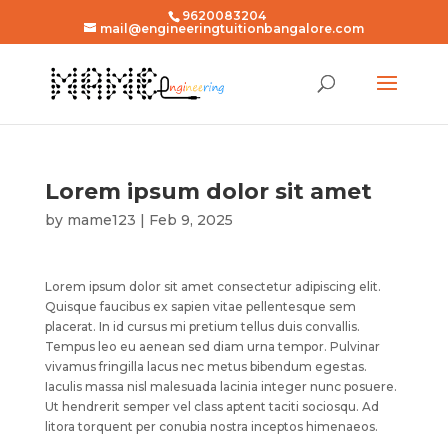
9620083204
mail@engineeringtuitionbangalore.com
Lorem ipsum dolor sit amet
by
mame123
|
Feb 9, 2025
Lorem ipsum dolor sit amet consectetur adipiscing elit.
Quisque faucibus ex sapien vitae pellentesque sem
placerat. In id cursus mi pretium tellus duis convallis.
Tempus leo eu aenean sed diam urna tempor. Pulvinar
vivamus fringilla lacus nec metus bibendum egestas.
Iaculis massa nisl malesuada lacinia integer nunc posuere.
Ut hendrerit semper vel class aptent taciti sociosqu. Ad
litora torquent per conubia nostra inceptos himenaeos.