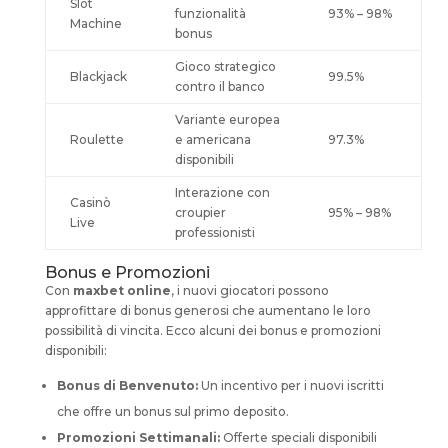
Slot
funzionalità
93% – 98%
Machine
bonus
Gioco strategico
Blackjack
99.5%
contro il banco
Variante europea
Roulette
e americana
97.3%
disponibili
Interazione con
Casinò
croupier
95% – 98%
Live
professionisti
Bonus e Promozioni
Con
maxbet online
, i nuovi giocatori possono
approfittare di bonus generosi che aumentano le loro
possibilità di vincita. Ecco alcuni dei bonus e promozioni
disponibili:
Bonus di Benvenuto:
Un incentivo per i nuovi iscritti
che offre un bonus sul primo deposito.
Promozioni Settimanali:
Offerte speciali disponibili