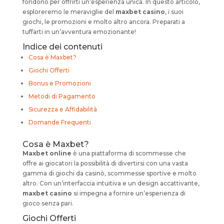
fondono per offrirti un’esperienza unica. In questo articolo,
esploreremo le meraviglie del
maxbet casino
, i suoi
giochi, le promozioni e molto altro ancora. Preparati a
tuffarti in un’avventura emozionante!
Indice dei contenuti
Cosa è Maxbet?
Giochi Offerti
Bonus e Promozioni
Metodi di Pagamento
Sicurezza e Affidabilità
Domande Frequenti
Cosa è Maxbet?
Maxbet online
è una piattaforma di scommesse che
offre ai giocatori la possibilità di divertirsi con una vasta
gamma di giochi da casinò, scommesse sportive e molto
altro. Con un’interfaccia intuitiva e un design accattivante,
maxbet casino
si impegna a fornire un’esperienza di
gioco senza pari.
Giochi Offerti