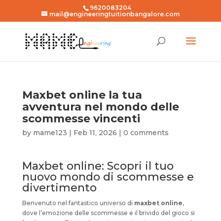
9620083204
mail@engineeringtuitionbangalore.com
Maxbet online la tua
avventura nel mondo delle
scommesse vincenti
by
mame123
|
Feb 11, 2026
|
0 comments
Maxbet online: Scopri il tuo
nuovo mondo di scommesse e
divertimento
Benvenuto nel fantastico universo di
maxbet online
,
dove l’emozione delle scommesse e il brivido del gioco si