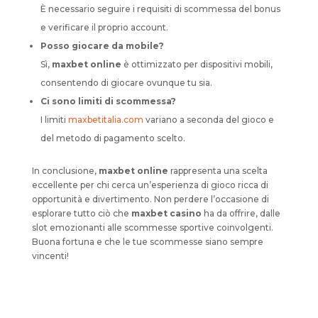
È necessario seguire i requisiti di scommessa del bonus
e verificare il proprio account.
Posso giocare da mobile?
Sì,
maxbet online
è ottimizzato per dispositivi mobili,
consentendo di giocare ovunque tu sia.
Ci sono limiti di scommessa?
I limiti
maxbetitalia.com
variano a seconda del gioco e
del metodo di pagamento scelto.
In conclusione,
maxbet online
rappresenta una scelta
eccellente per chi cerca un’esperienza di gioco ricca di
opportunità e divertimento. Non perdere l’occasione di
esplorare tutto ciò che
maxbet casino
ha da offrire, dalle
slot emozionanti alle scommesse sportive coinvolgenti.
Buona fortuna e che le tue scommesse siano sempre
vincenti!