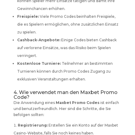
können Spieler mehr Einsätze tätigen und damit ihre
Gewinnchancen erhöhen.
Freispiele:
Viele Promo Codes beinhalten Freispiele,
die es Spielern ermöglichen, ohne zusätzlichen Einsatz
zu spielen.
Cashback-Angebote:
Einige Codes bieten Cashback
auf verlorene Einsätze, was das Risiko beim Spielen
verringert.
Kostenlose Turniere:
Teilnehmer an bestimmten
Turnieren können durch Promo Codes Zugang zu
exklusiven Veranstaltungen erhalten.
4. Wie verwendet man den Maxbet Promo
Code?
Die Anwendung eines
Maxbet Promo Codes
ist einfach
und benutzerfreundlich. Hier sind die Schritte, die Sie
befolgen sollten:
Registrierung:
Erstellen Sie ein Konto auf der Maxbet
Casino-Website, falls Sie noch keines haben.