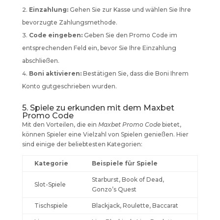
Einzahlung:
Gehen Sie zur Kasse und wählen Sie Ihre
bevorzugte Zahlungsmethode.
Code eingeben:
Geben Sie den Promo Code im
entsprechenden Feld ein, bevor Sie Ihre Einzahlung
abschließen.
Boni aktivieren:
Bestätigen Sie, dass die Boni Ihrem
Konto gutgeschrieben wurden.
5. Spiele zu erkunden mit dem Maxbet
Promo Code
Mit den Vorteilen, die ein
Maxbet Promo Code
bietet,
können Spieler eine Vielzahl von Spielen genießen. Hier
sind einige der beliebtesten Kategorien:
Kategorie
Beispiele für Spiele
Starburst, Book of Dead,
Slot-Spiele
Gonzo’s Quest
Tischspiele
Blackjack, Roulette, Baccarat