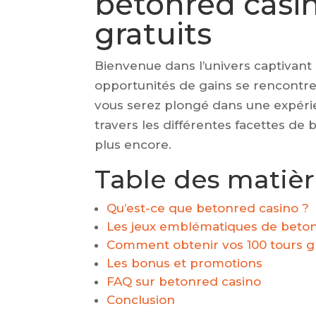
betonred casin
gratuits
Bienvenue dans l’univers captivant
opportunités de gains se rencontre
vous serez plongé dans une expérien
travers les différentes facettes de 
plus encore.
Table des matiè
Qu’est-ce que betonred casino ?
Les jeux emblématiques de beton
Comment obtenir vos 100 tours gr
Les bonus et promotions
FAQ sur betonred casino
Conclusion