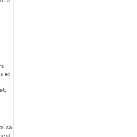
nt à
rs
s et
at,
s, sa
nnel