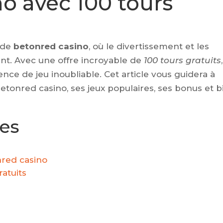
o avec 100 tours
 de
betonred casino
, où le divertissement et les
nt. Avec une offre incroyable de
100 tours gratuits
,
ce de jeu inoubliable. Cet article vous guidera à
betonred casino, ses jeux populaires, ses bonus et b
res
red casino
atuits