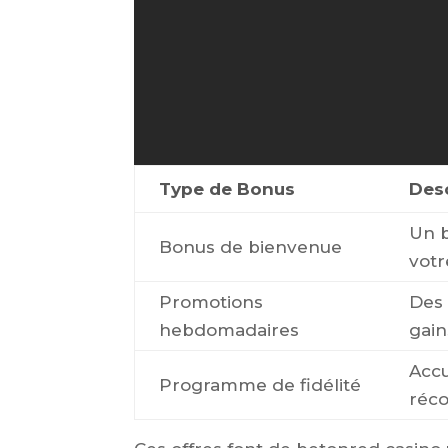
Type de Bonus
Des
Un 
Bonus de bienvenue
votr
Promotions
Des 
hebdomadaires
gain
Accu
Programme de fidélité
réc