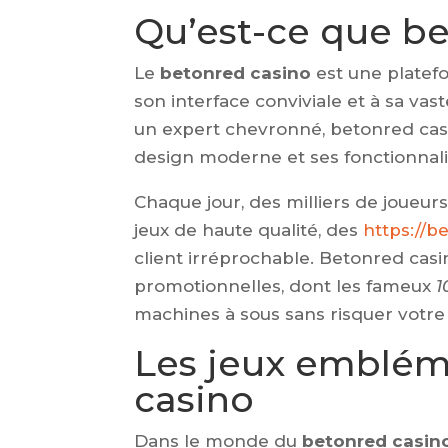
Qu’est-ce que be
Le
betonred casino
est une platefo
son interface conviviale et à sa vas
un expert chevronné, betonred cas
design moderne et ses fonctionnalit
Chaque jour, des milliers de joueur
jeux de haute qualité, des
https://
client irréprochable. Betonred casi
promotionnelles, dont les fameux
1
machines à sous sans risquer votre
Les jeux emblém
casino
Dans le monde du
betonred casin