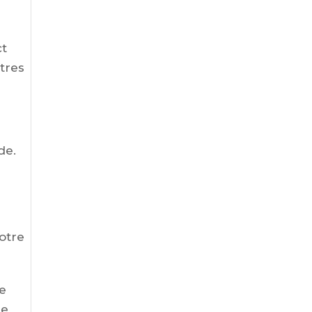
ct
utres
de.
otre
re
ne