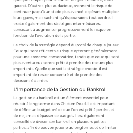
garanti. D’autres, plus audacieux, prennent le risque de
continuer jusqu’à un stade plus avancé, espérant multiplier
leurs gains, mais sachant qu’ils pourraient tout perdre. Il
existe également des stratégies intermédiaires,
consistant à augmenter progressivement le risque en
fonction de l’évolution de la partie.
Le choix de la stratégie dépend du profil de chaque joueur.
Ceux qui sont réticents au risque opteront généralement
pour une approche conservatrice, tandis que ceux qui sont
plus aventureux seront prêts à prendre des risques plus
importants. Quelle que soit la stratégie choisie, il est
important de rester concentré et de prendre des
décisions éclairées.
L’Importance de la Gestion du Bankroll
La gestion du bankroll est un élément essentiel pour
réussir à long terme dans Chicken Road. Il est important
de définir un budget précis que l’on est prêt à perdre, et
de ne jamais dépasser ce budget. Il est également
conseillé de diviser son bankroll en plusieurs petites
parties, afin de pouvoir jouer plus longtemps et de limiter