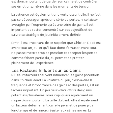
est donc important de garder son calme et de contrôler
ses émotions, même dans les moments de tension.
La patience est également une vertu essentielle. Il ne faut
pas se décourager après une série de pertes, ni se laisser
aveugler par l’euphorie après une série de gains. Il est
important de rester concentré sur ses objectifs et de
suivre sa stratégie de jeu initialement définie.
Enfin, il est important de se rappeler que Chicken Road est
avant tout un jeu, et qu’il faut donc s’amuser avant tout.
Ne pas se mettre trop de pression et accepter les pertes
comme faisant partie du jeu permet de profiter
pleinement de l’expérience.
Les Facteurs Influant sur les Gains
Plusieurs facteurs peuvent influencer les gains potentiels
dans Chicken Road. La volatilité du jeu, c’est-à-dire la
fréquence et l’importance des gains et des pertes, est un
facteur important. Un jeu plus volatil offrira des gains
potentiels plus élevés, mais impliquera également un
risque plus important. La taille du bankroll est également
un facteur déterminant, car elle permet de jouer plus
longtemps et de mieux résister aux séries noires. La