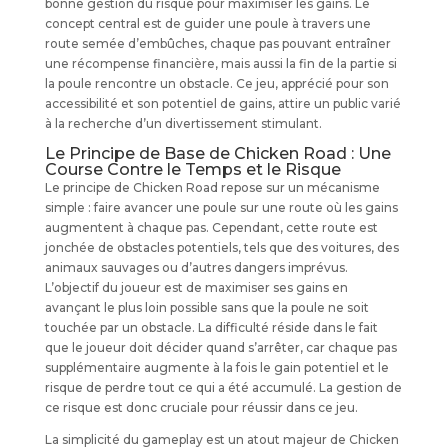
bonne gestion du risque pour maximiser les gains. Le
concept central est de guider une poule à travers une
route semée d’embûches, chaque pas pouvant entraîner
une récompense financière, mais aussi la fin de la partie si
la poule rencontre un obstacle. Ce jeu, apprécié pour son
accessibilité et son potentiel de gains, attire un public varié
à la recherche d’un divertissement stimulant.
Le Principe de Base de Chicken Road : Une
Course Contre le Temps et le Risque
Le principe de Chicken Road repose sur un mécanisme
simple : faire avancer une poule sur une route où les gains
augmentent à chaque pas. Cependant, cette route est
jonchée de obstacles potentiels, tels que des voitures, des
animaux sauvages ou d’autres dangers imprévus.
L’objectif du joueur est de maximiser ses gains en
avançant le plus loin possible sans que la poule ne soit
touchée par un obstacle. La difficulté réside dans le fait
que le joueur doit décider quand s’arrêter, car chaque pas
supplémentaire augmente à la fois le gain potentiel et le
risque de perdre tout ce qui a été accumulé. La gestion de
ce risque est donc cruciale pour réussir dans ce jeu.
La simplicité du gameplay est un atout majeur de Chicken