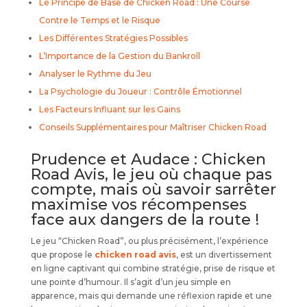
Le Principe de Base de Chicken Road : Une Course
Contre le Temps et le Risque
Les Différentes Stratégies Possibles
L’Importance de la Gestion du Bankroll
Analyser le Rythme du Jeu
La Psychologie du Joueur : Contrôle Émotionnel
Les Facteurs Influant sur les Gains
Conseils Supplémentaires pour Maîtriser Chicken Road
Prudence et Audace : Chicken
Road Avis, le jeu où chaque pas
compte, mais où savoir sarrêter
maximise vos récompenses
face aux dangers de la route !
Le jeu “Chicken Road”, ou plus précisément, l’expérience
que propose le
chicken road avis
, est un divertissement
en ligne captivant qui combine stratégie, prise de risque et
une pointe d’humour. Il s’agit d’un jeu simple en
apparence, mais qui demande une réflexion rapide et une