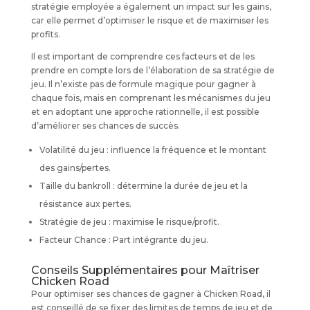
stratégie employée a également un impact sur les gains,
car elle permet d’optimiser le risque et de maximiser les
profits.
Il est important de comprendre ces facteurs et de les
prendre en compte lors de l’élaboration de sa stratégie de
jeu. Il n’existe pas de formule magique pour gagner à
chaque fois, mais en comprenant les mécanismes du jeu
et en adoptant une approche rationnelle, il est possible
d’améliorer ses chances de succès.
Volatilité du jeu : influence la fréquence et le montant
des gains/pertes.
Taille du bankroll : détermine la durée de jeu et la
résistance aux pertes.
Stratégie de jeu : maximise le risque/profit.
Facteur Chance : Part intégrante du jeu.
Conseils Supplémentaires pour Maîtriser
Chicken Road
Pour optimiser ses chances de gagner à Chicken Road, il
est conseillé de se fixer des limites de temps de jeu et de