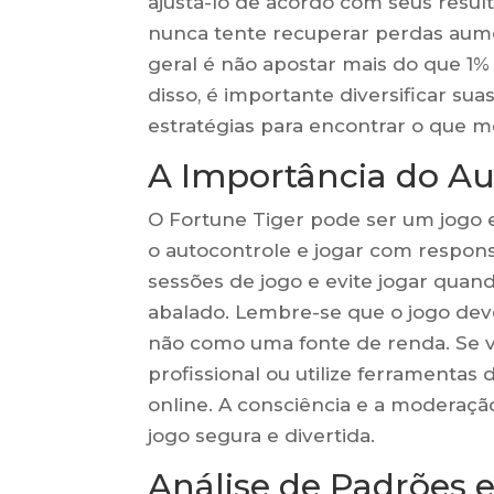
ajustá-lo de acordo com seus resul
nunca tente recuperar perdas aum
geral é não apostar mais do que 1
disso, é importante diversificar su
estratégias para encontrar o que me
A Importância do Au
O Fortune Tiger pode ser um jogo 
o autocontrole e jogar com respons
sessões de jogo e evite jogar quan
abalado. Lembre-se que o jogo de
não como uma fonte de renda. Se v
profissional ou utilize ferramentas
online. A consciência e a moderaçã
jogo segura e divertida.
Análise de Padrões e