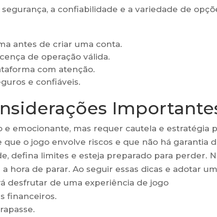
 segurança, a confiabilidade e a variedade de opçõ
ma antes de criar uma conta.
licença de operação válida.
lataforma com atenção.
uros e confiáveis.
onsiderações Importante
o e emocionante, mas requer cautela e estratégia 
que o jogo envolve riscos e que não há garantia 
, defina limites e esteja preparado para perder. 
a a hora de parar. Ao seguir essas dicas e adotar u
á desfrutar de uma experiência de jogo
 financeiros.
rapasse.