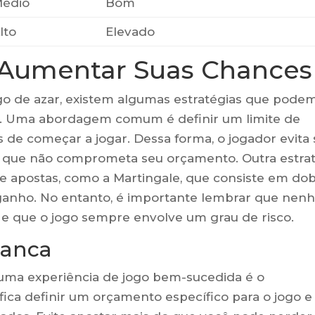
édio
Bom
lto
Elevado
a Aumentar Suas Chances
go de azar, existem algumas estratégias que pode
. Uma abordagem comum é definir um limite de
 de começar a jogar. Dessa forma, o jogador evita 
e que não comprometa seu orçamento. Outra estra
de apostas, como a Martingale, que consiste em dob
 ganho. No entanto, é importante lembrar que ne
s e que o jogo sempre envolve um grau de risco.
Banca
uma experiência de jogo bem-sucedida é o
fica definir um orçamento específico para o jogo e