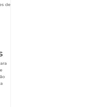
es de
s
para
de
Não
ma