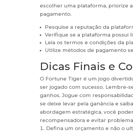
escolher uma plataforma, priorize a
pagamento.
Pesquise a reputação da platafor
Verifique se a plataforma possui 
Leia os termos e condições da p
Utilize métodos de pagamento seg
Dicas Finais e C
O Fortune Tiger é um jogo divertid
ser jogado com sucesso. Lembre-se 
ganhos. Jogue com responsabilidade
se deixe levar pela ganância e saib
abordagem estratégica, você poder
recompensadora e evitar problemas
Defina um orçamento e não o ult