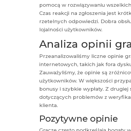
pomocą w rozwiązywaniu wszelkich
Czas reakcji na zgłoszenia jest krótk
rzetelnych odpowiedzi. Dobra obsłu
lojalności użytkowników.
Analiza opinii g
Przeanalizowaliśmy liczne opinie 
internetowych, takich jak fora dysk
Zauważyliśmy, że opinie są zróżnic
użytkowników. W większości przypa
bonusy i szybkie wypłaty. Z drugie
dotyczących problemów z weryfikacj
klienta.
Pozytywne opinie
Gracze często podkreślają bogaty 