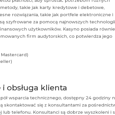
tod płatności, aby sprostać potrzebom różnych
 metody, takie jak karty kredytowe i debetowe,
ne rozwiązania, takie jak portfele elektroniczne i
 są szyfrowane za pomocą najnowszych technologii
inansowych użytkowników. Kasyno posiada równie
omowanych firm audytorskich, co potwierdza jego
 Mastercard)
eller)
i obsługa klienta
ół wsparcia technicznego, dostępny 24 godziny 
gą skontaktować się z konsultantami za pośrednic
j lub telefonu. Konsultanci są dobrze wyszkoleni i 