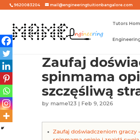
9620083204
mail@engineeringtuitionbangalore.com
Tutors Ho
Engineering
Zaufaj doświa
spinmama opin
szczęśliwą str
by
mame123
|
Feb 9, 2026
Zaufaj doświadczeniom graczy 
spinmama opinie i znajdź swoją