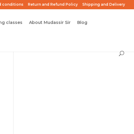
 conditions
Return and Refund Policy
Shipping and Delivery
ng classes
About Mudassir Sir
Blog