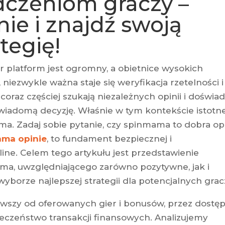
dczeniom graczy –
ie i znajdź swoją
tegię!
r platform jest ogromny, a obietnice wysokich
iezwykle ważna staje się weryfikacja rzetelności i
coraz częściej szukają niezależnych opinii i doświa
wiadomą decyzję. Właśnie w tym kontekście istotn
ama. Zadaj sobie pytanie, czy spinmama to dobra op
ma opinie
, to fundament bezpiecznej i
line. Celem tego artykułu jest przedstawienie
, uwzględniającego zarówno pozytywne, jak i
borze najlepszej strategii dla potencjalnych grac
wszy od oferowanych gier i bonusów, przez dostę
eczeństwo transakcji finansowych. Analizujemy