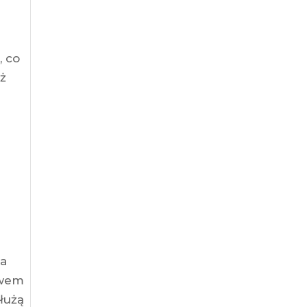
, co
ż
na
twem
służą