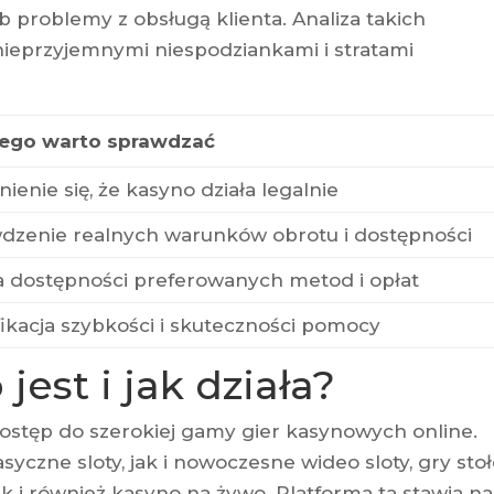
b problemy z obsługą klienta. Analiza takich
ieprzyjemnymi niespodziankami i stratami
ego warto sprawdzać
ienie się, że kasyno działa legalnie
dzenie realnych warunków obrotu i dostępności
 dostępności preferowanych metod i opłat
ikacja szybkości i skuteczności pomocy
est i jak działa?
ostęp do szerokiej gamy gier kasynowych online.
yczne sloty, jak i nowoczesne wideo sloty, gry sto
 jak i również kasyno na żywo. Platforma ta stawia na