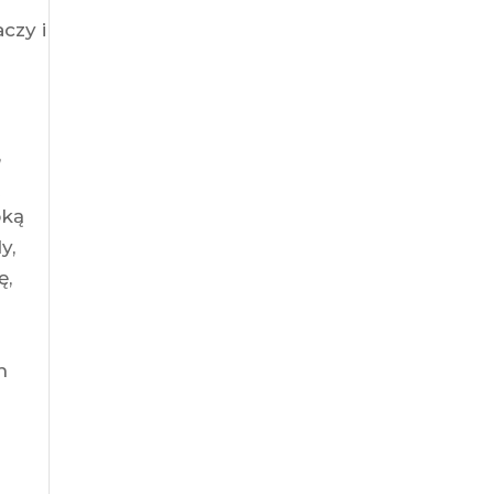
czy i
,
ą
oką
y,
ę,
h