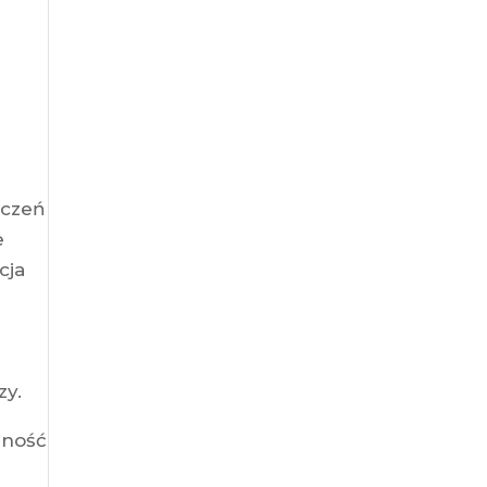
dczeń
e
cja
zy.
pność