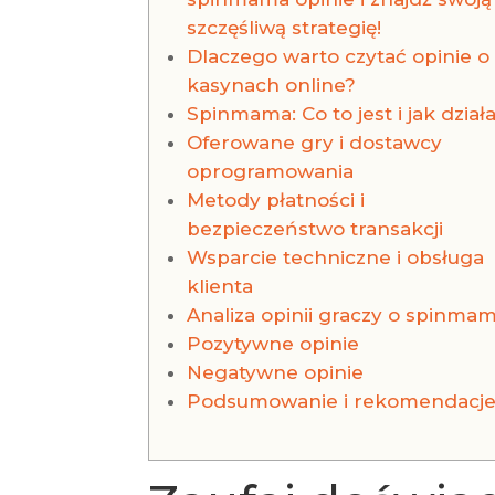
szczęśliwą strategię!
Dlaczego warto czytać opinie o
kasynach online?
Spinmama: Co to jest i jak dział
Oferowane gry i dostawcy
oprogramowania
Metody płatności i
bezpieczeństwo transakcji
Wsparcie techniczne i obsługa
klienta
Analiza opinii graczy o spinma
Pozytywne opinie
Negatywne opinie
Podsumowanie i rekomendacj