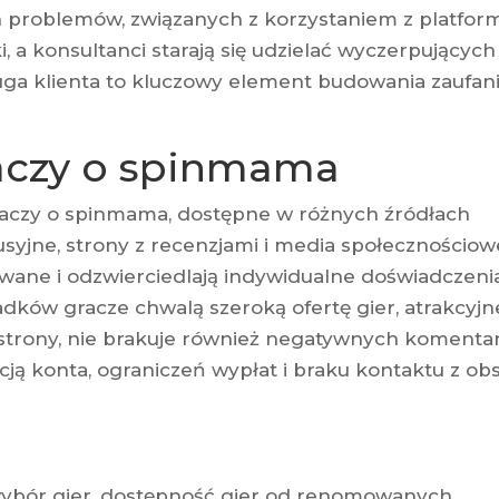
 problemów, związanych z korzystaniem z platform
i, a konsultanci starają się udzielać wyczerpujących 
ga klienta to kluczowy element budowania zaufani
raczy o spinmama
graczy o spinmama, dostępne w różnych źródłach
usyjne, strony z recenzjami i media społecznościow
owane i odzwierciedlają indywidualne doświadczeni
dków gracze chwalą szeroką ofertę gier, atrakcyjn
j strony, nie brakuje również negatywnych komenta
ą konta, ograniczeń wypłat i braku kontaktu z ob
wybór gier, dostępność gier od renomowanych