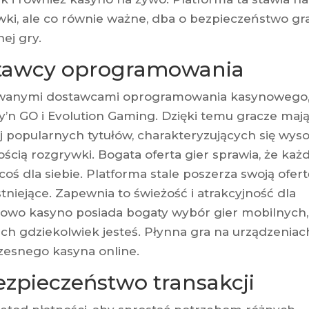
wki, ale co równie ważne, dba o bezpieczeństwo gra
ej gry.
stawcy oprogramowania
wanymi dostawcami oprogramowania kasynowego
ay’n GO i Evolution Gaming. Dzięki temu gracze maj
j popularnych tytułów, charakteryzujących się wys
tością rozgrywki. Bogata oferta gier sprawia, że każd
 coś dla siebie. Platforma stale poszerza swoją ofert
tniejące. Zapewnia to świeżość i atrakcyjność dla
owo kasyno posiada bogaty wybór gier mobilnych,
ch gdziekolwiek jesteś. Płynna gra na urządzeniac
zesnego kasyna online.
ezpieczeństwo transakcji