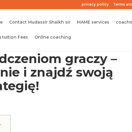
privacy policy
Terms and
me
Contact Mudassir Shaikh sir
MAME services
coachi
 tuition Fees
Online coaching
dczeniom graczy –
ie i znajdź swoją
ategię!
–