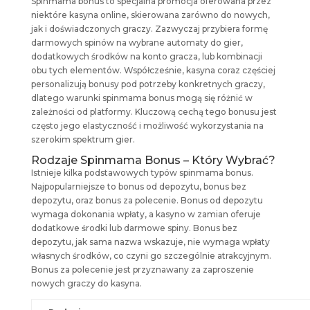
Spinmama bonus to specjalna promocja oferowana przez
niektóre kasyna online, skierowana zarówno do nowych,
jak i doświadczonych graczy. Zazwyczaj przybiera formę
darmowych spinów na wybrane automaty do gier,
dodatkowych środków na konto gracza, lub kombinacji
obu tych elementów. Współcześnie, kasyna coraz częściej
personalizują bonusy pod potrzeby konkretnych graczy,
dlatego warunki spinmama bonus mogą się różnić w
zależności od platformy. Kluczową cechą tego bonusu jest
często jego elastyczność i możliwość wykorzystania na
szerokim spektrum gier.
Rodzaje Spinmama Bonus – Który Wybrać?
Istnieje kilka podstawowych typów spinmama bonus.
Najpopularniejsze to bonus od depozytu, bonus bez
depozytu, oraz bonus za polecenie. Bonus od depozytu
wymaga dokonania wpłaty, a kasyno w zamian oferuje
dodatkowe środki lub darmowe spiny. Bonus bez
depozytu, jak sama nazwa wskazuje, nie wymaga wpłaty
własnych środków, co czyni go szczególnie atrakcyjnym.
Bonus za polecenie jest przyznawany za zaproszenie
nowych graczy do kasyna.