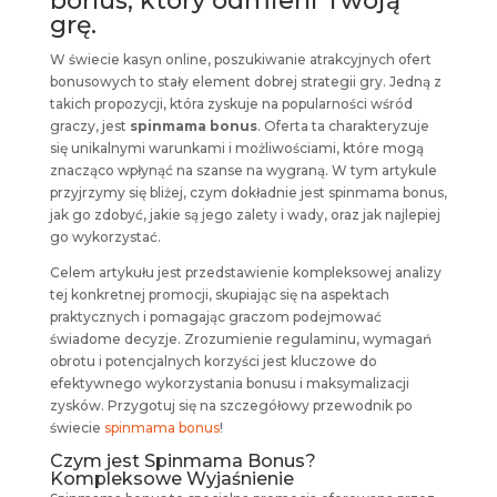
bonus, który odmieni Twoją
grę.
W świecie kasyn online, poszukiwanie atrakcyjnych ofert
bonusowych to stały element dobrej strategii gry. Jedną z
takich propozycji, która zyskuje na popularności wśród
graczy, jest
spinmama bonus
. Oferta ta charakteryzuje
się unikalnymi warunkami i możliwościami, które mogą
znacząco wpłynąć na szanse na wygraną. W tym artykule
przyjrzymy się bliżej, czym dokładnie jest spinmama bonus,
jak go zdobyć, jakie są jego zalety i wady, oraz jak najlepiej
go wykorzystać.
Celem artykułu jest przedstawienie kompleksowej analizy
tej konkretnej promocji, skupiając się na aspektach
praktycznych i pomagając graczom podejmować
świadome decyzje. Zrozumienie regulaminu, wymagań
obrotu i potencjalnych korzyści jest kluczowe do
efektywnego wykorzystania bonusu i maksymalizacji
zysków. Przygotuj się na szczegółowy przewodnik po
świecie
spinmama bonus
!
Czym jest Spinmama Bonus?
Kompleksowe Wyjaśnienie