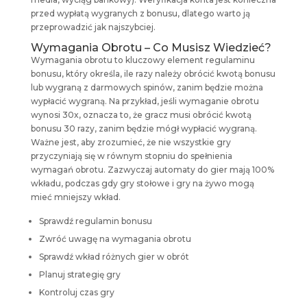
przed wypłatą wygranych z bonusu, dlatego warto ją
przeprowadzić jak najszybciej.
Wymagania Obrotu – Co Musisz Wiedzieć?
Wymagania obrotu to kluczowy element regulaminu
bonusu, który określa, ile razy należy obrócić kwotą bonusu
lub wygraną z darmowych spinów, zanim będzie można
wypłacić wygraną. Na przykład, jeśli wymaganie obrotu
wynosi 30x, oznacza to, że gracz musi obrócić kwotą
bonusu 30 razy, zanim będzie mógł wypłacić wygraną.
Ważne jest, aby zrozumieć, że nie wszystkie gry
przyczyniają się w równym stopniu do spełnienia
wymagań obrotu. Zazwyczaj automaty do gier mają 100%
wkładu, podczas gdy gry stołowe i gry na żywo mogą
mieć mniejszy wkład.
Sprawdź regulamin bonusu
Zwróć uwagę na wymagania obrotu
Sprawdź wkład różnych gier w obrót
Planuj strategię gry
Kontroluj czas gry