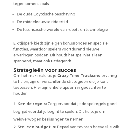
tegenkomen, zoals:
De oude Egyptische beschaving
De middeleeuwse riddertijd
De futuristische wereld van robots en technologie
Elk tijdperk biedt zijn eigen bonusrondes en speciale
functies, waardoor spelers voortdurend nieuwe
ervaringen opdoen. Dit houdt het spel niet alleen
spannend, maar ook uitdagend!
Strategieën voor succes
Om het maximale uit je
Crazy Time Tracksino
ervaring
te halen, zijn er verschillende strategieën die je kunt
toepassen. Hier zijn enkele tips om in gedachten te
houden:
Ken de regels:
Zorg ervoor dat je de spelregels goed
begrijpt voordat je begint te spelen. Dit helpt je om
weloverwogen beslissingen te nemen.
Stel een budget in:
Bepaal van tevoren hoeveel je wilt