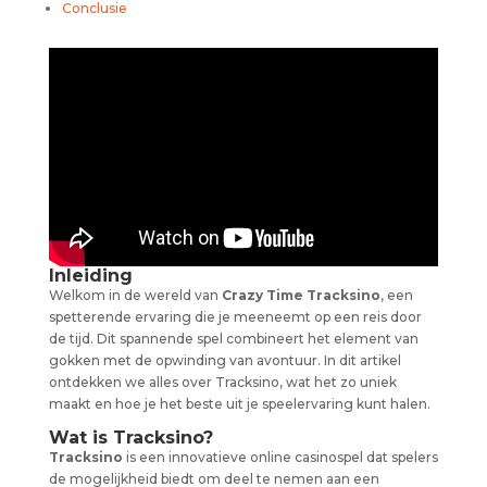
Conclusie
Inleiding
Welkom in de wereld van
Crazy Time Tracksino
, een
spetterende ervaring die je meeneemt op een reis door
de tijd. Dit spannende spel combineert het element van
gokken met de opwinding van avontuur. In dit artikel
ontdekken we alles over Tracksino, wat het zo uniek
maakt en hoe je het beste uit je speelervaring kunt halen.
Wat is Tracksino?
Tracksino
is een innovatieve online casinospel dat spelers
de mogelijkheid biedt om deel te nemen aan een