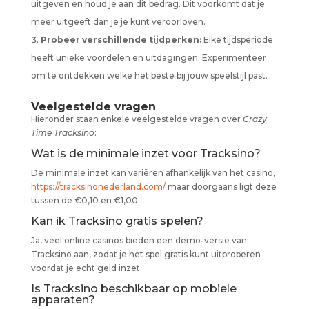
uitgeven en houd je aan dit bedrag. Dit voorkomt dat je
meer uitgeeft dan je je kunt veroorloven.
Probeer verschillende tijdperken:
Elke tijdsperiode
heeft unieke voordelen en uitdagingen. Experimenteer
om te ontdekken welke het beste bij jouw speelstijl past.
Veelgestelde vragen
Hieronder staan enkele veelgestelde vragen over
Crazy
Time Tracksino
:
Wat is de minimale inzet voor Tracksino?
De minimale inzet kan variëren afhankelijk van het casino,
https://tracksinonederland.com/
maar doorgaans ligt deze
tussen de €0,10 en €1,00.
Kan ik Tracksino gratis spelen?
Ja, veel online casinos bieden een demo-versie van
Tracksino aan, zodat je het spel gratis kunt uitproberen
voordat je echt geld inzet.
Is Tracksino beschikbaar op mobiele
apparaten?